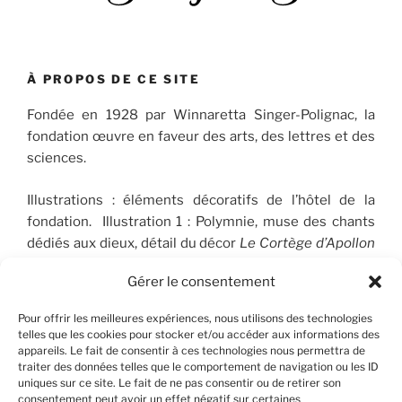
À PROPOS DE CE SITE
Fondée en 1928 par Winnaretta Singer-Polignac, la
fondation œuvre en faveur des arts, des lettres et des
sciences.
Illustrations : éléments décoratifs de l’hôtel de la
fondation. Illustration 1 : Polymnie, muse des chants
dédiés aux dieux, détail du décor
Le Cortège d’Apollon
(1910-1912), peint par José Maria Sert (1874-1945), qui
Gérer le consentement
orne le plafond du Salon de musique. © FSP/OLG
Pour offrir les meilleures expériences, nous utilisons des technologies
telles que les cookies pour stocker et/ou accéder aux informations des
appareils. Le fait de consentir à ces technologies nous permettra de
RECHERCHER
traiter des données telles que le comportement de navigation ou les ID
uniques sur ce site. Le fait de ne pas consentir ou de retirer son
consentement peut avoir un effet négatif sur certaines
Recherche