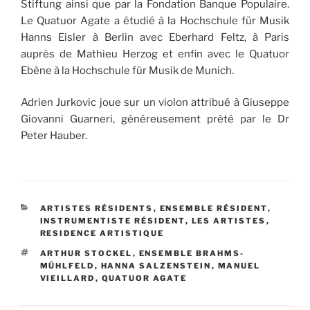
Stiftung ainsi que par la Fondation Banque Populaire.
Le Quatuor Agate a étudié à la Hochschule für Musik
Hanns Eisler à Berlin avec Eberhard Feltz, à Paris
auprès de Mathieu Herzog et enfin avec le Quatuor
Ebène à la Hochschule für Musik de Munich.
Adrien Jurkovic joue sur un violon attribué à Giuseppe
Giovanni Guarneri, généreusement prêté par le Dr
Peter Hauber.
CATÉGORIES
ARTISTES RÉSIDENTS
,
ENSEMBLE RÉSIDENT
,
INSTRUMENTISTE RÉSIDENT
,
LES ARTISTES
,
RESIDENCE ARTISTIQUE
ÉTIQUETTES
ARTHUR STOCKEL
,
ENSEMBLE BRAHMS-
MÜHLFELD
,
HANNA SALZENSTEIN
,
MANUEL
VIEILLARD
,
QUATUOR AGATE