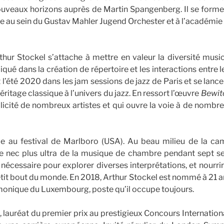
 nouveaux horizons auprès de Martin Spangenberg. Il se fo
re au sein du Gustav Mahler Jugend Orchester et à l’académi
rthur Stockel s’attache à mettre en valeur la diversité musica
ué dans la création de répertoire et les interactions entre 
l’été 2020 dans les jam sessions de jazz de Paris et se lance
héritage classique à l’univers du jazz. En ressort l’œuvre
Bewit
icité de nombreux artistes et qui ouvre la voie à de nombre
ipe au festival de Marlboro (USA). Au beau milieu de la ca
 le nec plus ultra de la musique de chambre pendant sept se
 nécessaire pour explorer diverses interprétations, et nourri
tit bout du monde. En 2018, Arthur Stockel est nommé à 21 an
monique du Luxembourg, poste qu’il occupe toujours.
 lauréat du premier prix au prestigieux Concours Internatio