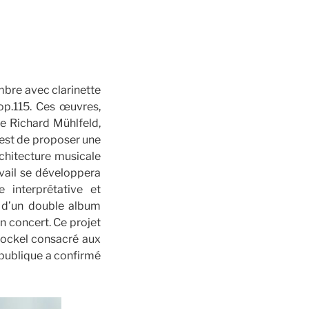
ambre avec clarinette
op.115. Ces œuvres,
te Richard Mühlfeld,
 est de proposer une
chitecture musicale
vail se développera
e interprétative et
n d’un double album
n concert. Ce projet
Stockel consacré aux
 publique a confirmé