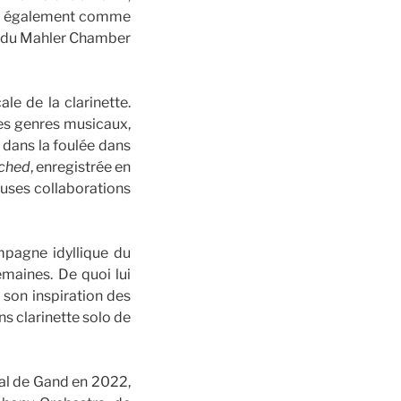
rme également comme
e du Mahler Chamber
le de la clarinette.
les genres musicaux,
 dans la foulée dans
ched
, enregistrée en
uses collaborations
mpagne idyllique du
maines. De quoi lui
r son inspiration des
s clarinette solo de
nal de Gand en 2022,