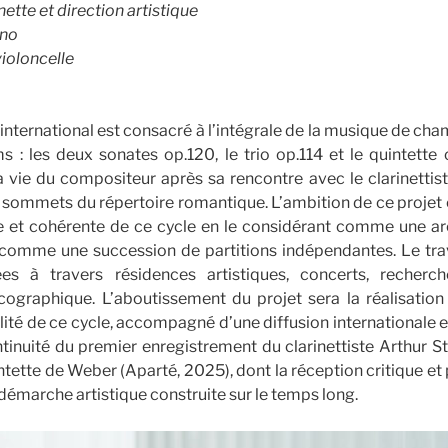
inette
et direction artistique
ano
violoncelle
 international est consacré à l’intégrale de la musique de ch
 : les deux sonates op.120, le trio op.114 et le quintette 
 la vie du compositeur après sa rencontre avec le clarinettis
s sommets du répertoire romantique. L’ambition de ce projet
e et cohérente de ce cycle en le considérant comme une ar
 comme une succession de partitions indépendantes. Le tra
es à travers résidences artistiques, concerts, recherch
cographique. L’aboutissement du projet sera la réalisatio
alité de ce cycle, accompagné d’une diffusion internationale e
ontinuité du premier enregistrement du clarinettiste Arthur 
ntette de Weber (Aparté, 2025), dont la réception critique et
 démarche artistique construite sur le temps long.