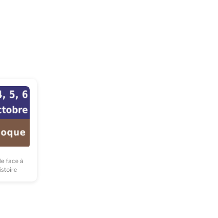
le face à
istoire