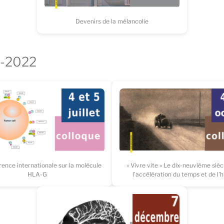
Devenirs de la mélancolie
1-2022
ence internationale sur la molécule
« Vivre vite » Le dix-neuvième sièc
HLA-G
l’accélération du temps et de l’h