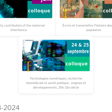
lity, contribution of the maternal
Écrire et transmettre l’histoire de
inheritance
populaires
Technologies numériques, recherche
biomédicale et santé publique : origines et
développements, 20e-21e siècle
3-2024