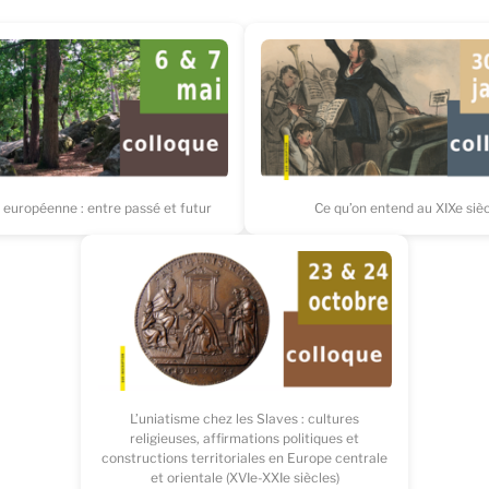
 européenne : entre passé et futur
Ce qu’on entend au XIXe siè
L’uniatisme chez les Slaves : cultures
religieuses, affirmations politiques et
constructions territoriales en Europe centrale
et orientale (XVIe-XXIe siècles)