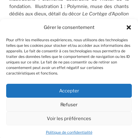
fondation. Illustration 1 : Polymnie, muse des chants
dédiés aux dieux, détail du décor
Le Cortège d’Apollon
(1910-1912), peint par José Maria Sert (1874-1945), qui
Gérer le consentement
orne le plafond du Salon de musique. © FSP/OLG
Pour offrir les meilleures expériences, nous utilisons des technologies
telles que les cookies pour stocker et/ou accéder aux informations des
appareils. Le fait de consentir à ces technologies nous permettra de
RECHERCHER
traiter des données telles que le comportement de navigation ou les ID
uniques sur ce site. Le fait de ne pas consentir ou de retirer son
consentement peut avoir un effet négatif sur certaines
Recherche
Recher
caractéristiques et fonctions.
pour
:
Accepter
Refuser
Facebook
X
Instagram
Contact
YouTube
Voir les préférences
© OLG/CLP - 2025
Politique de confidentialité