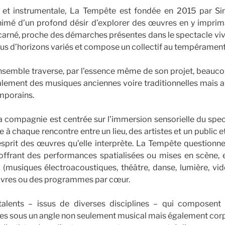
et instrumentale, La Tempête est fondée en 2015 par Sim
 animé d’un profond désir d’explorer des œuvres en y impr
ncarné, proche des démarches présentes dans le spectacle vivan
ssus d’horizons variés et compose un collectif au tempérament 
ensemble traverse, par l’essence même de son projet, beauco
alement des musiques anciennes voire traditionnelles mais a
mporains.
a compagnie est centrée sur l’immersion sensorielle du spec
à chaque rencontre entre un lieu, des artistes et un public e
l’esprit des œuvres qu’elle interprète. La Tempête questionne
offrant des performances spatialisées ou mises en scène, 
s (musiques électroacoustiques, théâtre, danse, lumière, v
uvres ou des programmes par cœur.
alents – issus de diverses disciplines – qui composent 
es sous un angle non seulement musical mais également corpo