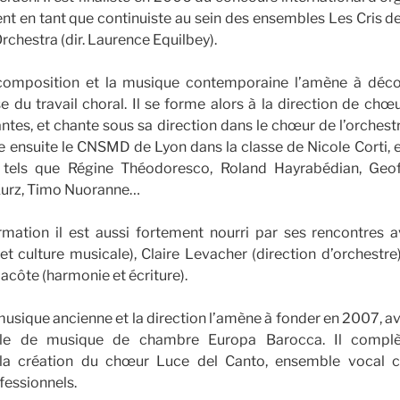
nt en tant que continuiste au sein des ensembles Les Cris de 
Orchestra (dir. Laurence Equilbey).
composition et la musique contemporaine l’amène à décou
se du travail choral. Il se forme alors à la direction de chœ
tes, et chante sous sa direction dans le chœur de l’orchest
gre ensuite le CNSMD de Lyon dans la classe de Nicole Corti, e
 tels que Régine Théodoresco, Roland Hayrabédian, Geoff
 Kurz, Timo Nuoranne…
mation il est aussi fortement nourri par ses rencontres
et culture musicale), Claire Levacher (direction d’orchestr
acôte (harmonie et écriture).
musique ancienne et la direction l’amène à fonder en 2007, av
mble de musique de chambre Europa Barocca. Il complè
 la création du chœur Luce del Canto, ensemble vocal
fessionnels.