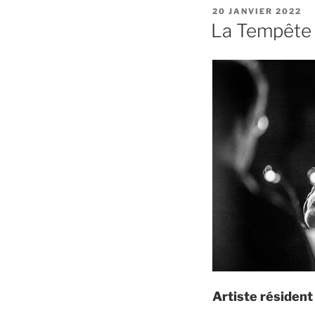
PUBLIÉ
20 JANVIER 2022
LE
La Tempête
Artiste résiden