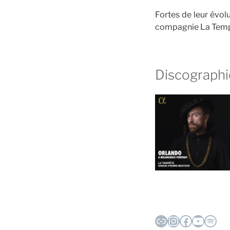
Fortes de leur évol
compagnie La Temp
Discographi
Lien
Instagram
Faceboo
YouTu
Spot