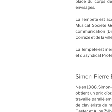
place du corps de 
envisagés.
La Tempête est ac
Musical Société Gé
communication (Dra
Corrèze et de la vill
La Tempête est mem
et du syndicat Prof
Simon-Pierre 
Né en 1988, Simon-P
obtient un prix d’o
travaille parallèle
de claviériste de 
Gester et Aline Zylb