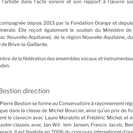
l’artiste dans l’acte sonore et son rapport à l’œuvre so
compagnée depuis 2013 par la Fondation Orange et depui
nérale. Elle reçoit également le soutien du Ministère de 
c Nouvelle-Aquitaine), de la région Nouvelle-Aquitaine, d
e de Brive-la-Gaillarde.
bre de la fédération des ensembles vocaux et instrumentaux 
edim.
Bestion
direction
ierre Bestion se forme au Conservatoire à rayonnement régi
rgue dans la classe de Michel Bourcier, ainsi qu’un prix de fo
ment le clavecin avec Laure Morabito et Frédéric Michel, et e
master-classes avec Jan-Wil- lem Jansen, Francis Jacob, Ben
erach. Il est finaliste en 2006 du concours international d’or