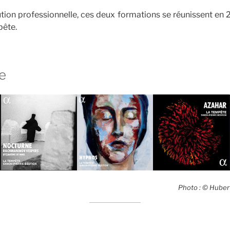
ution professionnelle, ces deux formations se réunissent en 
ête.
e
Photo : © Huber
k
be
ify