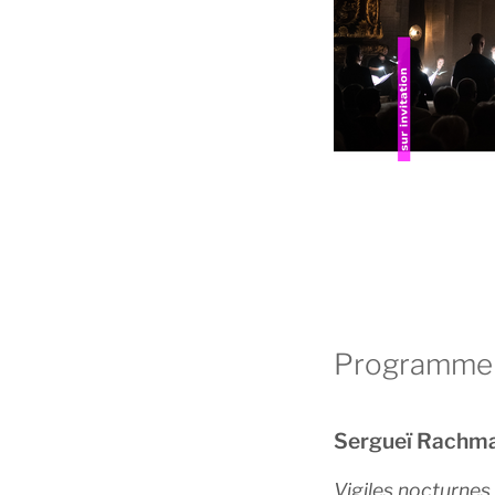
Programme
Sergueï Rachma
Vigiles nocturnes