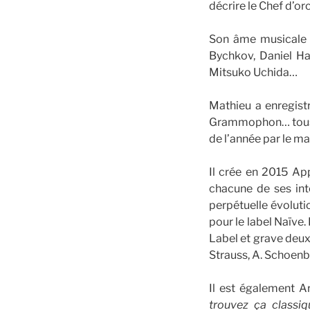
décrire le Chef d’o
Son âme musicale s
Bychkov, Daniel Ha
Mitsuko Uchida…
Mathieu a enregist
Grammophon… tous p
de l’année par le m
Il crée en 2015 Ap
chacune de ses int
perpétuelle évoluti
pour le label Naïve
Label et grave deu
Strauss, A. Schoenb
Il est également Ar
trouvez ça classiq