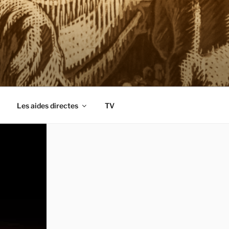
Les aides directes
TV