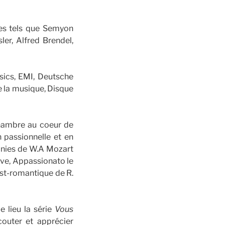
res tels que Semyon
er, Alfred Brendel,
sics, EMI, Deutsche
 la musique, Disque
chambre au coeur de
 passionnelle et en
honies de W.A Mozart
ïve, Appassionato le
st-romantique de R.
e lieu la série
Vous
outer et apprécier