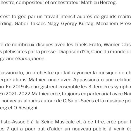
rchestre, compositeur et orchestrateur Mathieu Herzog.
’est forgée par un travail intensif auprès de grands maît
rding, Gábor Takács-Nagy, György Kurtäg, Menahem Pressl
ré de nombreux disques avec les labels Erato, Warner Clas
lébiscités par la presse : Diapason d’Or, Choc du monde de
agazine
Gramophone.
..
passionato, un orchestre qui fait rayonner la musique de 
erprétations. Mathieu noue avec Appassionato une relation
on. En 2019 ils enregistrent ensemble les 3 dernières symp
. En 2021-2022 Mathieu crée, toujours en partenariat avec Na
x nouveaux albums autour de C. Saint-Saëns et la musique po
erg et O. Respighi.
tiste-Associé à la Seine Musicale et, à ce titre, crée pour l
ue ?
qui a pour but d’aider un nouveau public à venir éc