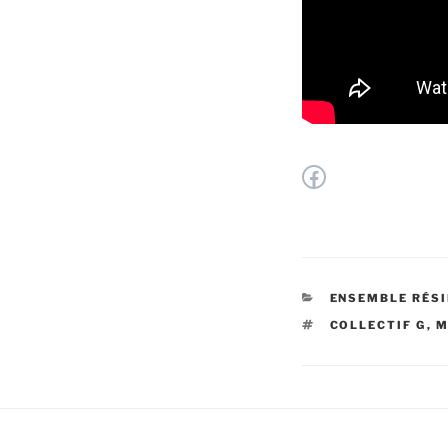
Facebook
CATÉGORIES
ENSEMBLE RÉS
ÉTIQUETTES
COLLECTIF G
,
M