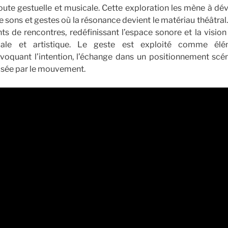
oute gestuelle et musicale. Cette exploration les mène à d
e sons et gestes où la résonance devient le matériau théâtral. T
ts de rencontres, redéfinissant l’espace sonore et la vision 
icale et artistique. Le geste est exploité comme élé
rovoquant l’intention, l’échange dans un positionnement sc
isée par le mouvement.