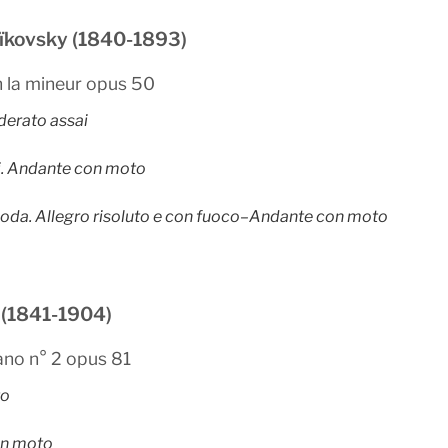
haïkovsky (1840-1893)
n la mineur opus 50
derato assai
i. Andante con moto
 coda. Allegro risoluto e con fuoco–Andante con moto
 (1841-1904)
ano n° 2 opus 81
to
on moto