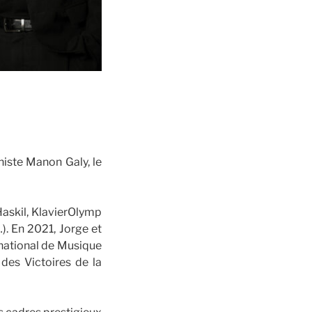
oniste Manon Galy, le
Haskil, KlavierOlymp
). En 2021, Jorge et
rnational de Musique
es Victoires de la