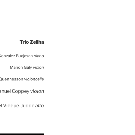
Trio Zeliha
Gonzalez Buajasan
piano
Manon Galy
violon
 Quennesson
violoncelle
nuel Coppey
violon
l Vioque-Judde
alto