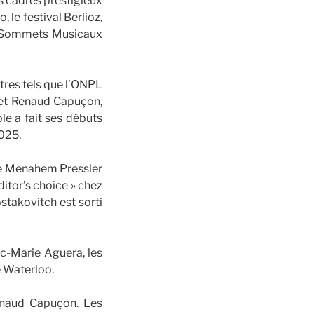
es cadres prestigieux
 le festival Berlioz,
es Sommets Musicaux
tres tels que l’ONPL
 et Renaud Capuçon,
e a fait ses débuts
2025.
de Menahem Pressler
ditor’s choice » chez
takovitch est sorti
uc-Marie Aguera, les
e Waterloo.
Renaud Capuçon. Les