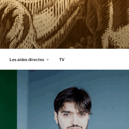
Les aides directes
TV