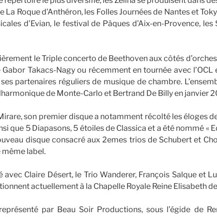
e répertoire le plus diversifié, les Zeliha se produisent dans d
 de La Roque d’Anthéron, les Folles Journées de Nantes et Tokyo,
icales d’Evian, le festival de Pâques d’Aix-en-Provence, l
lièrement le Triple concerto de Beethoven aux côtés d’orches
de Gabor Takacs-Nagy ou récemment en tournée avec l’OCL
 ses partenaires réguliers de musique de chambre. L’ensembl
ilharmonique de Monte-Carlo et Bertrand De Billy en janvier 
Mirare, son premier disque a notamment récolté les éloges 
nsi que 5 Diapasons, 5 étoiles de Classica et a été nommé « E
veau disque consacré aux 2emes trios de Schubert et Chos
e même label.
lé avec Claire Désert, le Trio Wanderer, François Salque et L
ctionnent actuellement à la Chapelle Royale Reine Elisabeth d
 représenté par Beau Soir Productions, sous l’égide de 