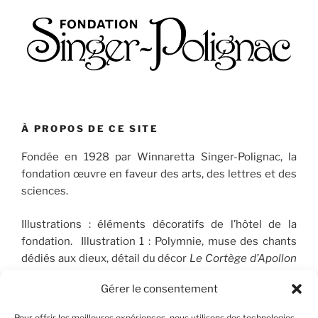
À PROPOS DE CE SITE
Fondée en 1928 par Winnaretta Singer-Polignac, la
fondation œuvre en faveur des arts, des lettres et des
sciences.
Illustrations : éléments décoratifs de l’hôtel de la
fondation. Illustration 1 : Polymnie, muse des chants
dédiés aux dieux, détail du décor
Le Cortège d’Apollon
(1910-1912), peint par José Maria Sert (1874-1945), qui
Gérer le consentement
orne le plafond du Salon de musique. © FSP/OLG
Pour offrir les meilleures expériences, nous utilisons des technologies