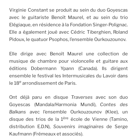
Virginie Constant se produit au sein du duo Goyescas
avec le guitariste Benoît Maurel, et au sein du trio
Elégiaque, en résidence à la Fondation Singer-Polignac.
Elle a également joué avec Cédric Tiberghien, Roland
Pidoux, le quatuor Psophos, l’ensemble Ourkouzounov.
Elle dirige avec Benoît Maurel une collection de
musique de chambre pour violoncelle et guitare aux
éditions Dobermann Ypann (Canada). Ils dirigent
ensemble le festival les Intermusicales du Lavoir dans
e
le 18
arrondissement de Paris.
Ont déjà paru en disque
Traverses
avec son duo
Goyescas (Mandala/Harmonia Mundi),
Contes des
Balkans
avec l’ensemble Ourkouzounov (Klee), un
ère
disque des trios de la 1
école de Vienne (Tamino,
distribution E.D.N),
Souvenirs imaginaires
de Serge
Kaufmann (Frémeaux et associés).