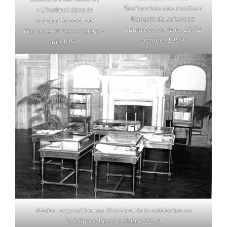
Recherches des instituts
« L’instinct dans le
français de sciences
comportement de
humaines en Asie, 23-31
l’homme et des animaux »
octobre 1959
juin 1954
Atelier : exposition sur l’histoire de la médecine en
Extrême-Orient, octobre 1959