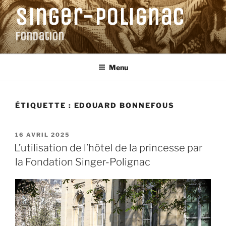
Aller
Singer-Polignac
au
contenu
Fondation
principal
Menu
ÉTIQUETTE :
EDOUARD BONNEFOUS
PUBLIÉ
16 AVRIL 2025
LE
L’utilisation de l’hôtel de la princesse par
la Fondation Singer-Polignac