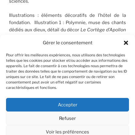
sciences.
Illustrations : éléments décoratifs de l’hôtel de la
fondation. Illustration 1 : Polymnie, muse des chants
dédiés aux dieux, détail du décor
Le Cortège d’Apollon
(1910-1912), peint par José Maria Sert (1874-1945), qui
Gérer le consentement
orne le plafond du Salon de musique. © FSP/OLG
Pour offrir les meilleures expériences, nous utilisons des technologies
telles que les cookies pour stocker et/ou accéder aux informations des
appareils. Le fait de consentir à ces technologies nous permettra de
RECHERCHER
traiter des données telles que le comportement de navigation ou les ID
uniques sur ce site. Le fait de ne pas consentir ou de retirer son
consentement peut avoir un effet négatif sur certaines
Recherche
Recher
caractéristiques et fonctions.
pour
:
Accepter
Refuser
Facebook
X
Instagram
Contact
YouTube
Voir les préférences