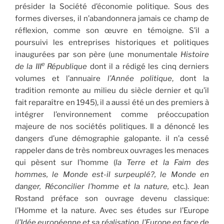
présider la Société d’économie politique. Sous des
formes diverses, il n’abandonnera jamais ce champ de
réflexion, comme son œuvre en témoigne. S’il a
poursuivi les entreprises historiques et politiques
inaugurées par son père (une monumentale
Histoire
e
de la III
République
dont il a rédigé les cinq derniers
volumes et l’annuaire
l’Année politique
, dont la
tradition remonte au milieu du siècle dernier et qu’il
fait reparaître en 1945), il a aussi été un des premiers à
intégrer l’environnement comme préoccupation
majeure de nos sociétés politiques. Il a dénoncé les
dangers d’une démographie galopante. il n’a cessé
rappeler dans de très nombreux ouvrages les menaces
qui pèsent sur l’homme (
la Terre et la Faim des
hommes, le Monde est-il surpeuplé?, le Monde en
danger, Réconcilier l’homme et la nature,
etc.). Jean
Rostand préface son ouvrage devenu classique:
l’Homme et la nature. Avec ses études sur l’Europe
(
l’Idée européenne et sa réalisation, l’Europe en face de