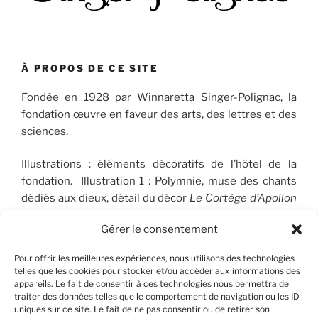
À PROPOS DE CE SITE
Fondée en 1928 par Winnaretta Singer-Polignac, la
fondation œuvre en faveur des arts, des lettres et des
sciences.
Illustrations : éléments décoratifs de l’hôtel de la
fondation. Illustration 1 : Polymnie, muse des chants
dédiés aux dieux, détail du décor
Le Cortège d’Apollon
(1910-1912), peint par José Maria Sert (1874-1945), qui
Gérer le consentement
orne le plafond du Salon de musique. © FSP/OLG
Pour offrir les meilleures expériences, nous utilisons des technologies
telles que les cookies pour stocker et/ou accéder aux informations des
appareils. Le fait de consentir à ces technologies nous permettra de
RECHERCHER
traiter des données telles que le comportement de navigation ou les ID
uniques sur ce site. Le fait de ne pas consentir ou de retirer son