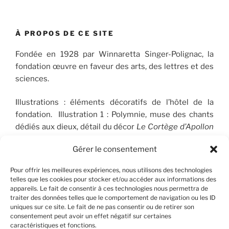
À PROPOS DE CE SITE
Fondée en 1928 par Winnaretta Singer-Polignac, la
fondation œuvre en faveur des arts, des lettres et des
sciences.
Illustrations : éléments décoratifs de l’hôtel de la
fondation. Illustration 1 : Polymnie, muse des chants
dédiés aux dieux, détail du décor
Le Cortège d’Apollon
(1910-1912), peint par José Maria Sert (1874-1945), qui
Gérer le consentement
orne le plafond du Salon de musique. © FSP/OLG
Pour offrir les meilleures expériences, nous utilisons des technologies
telles que les cookies pour stocker et/ou accéder aux informations des
appareils. Le fait de consentir à ces technologies nous permettra de
RECHERCHER
traiter des données telles que le comportement de navigation ou les ID
uniques sur ce site. Le fait de ne pas consentir ou de retirer son
consentement peut avoir un effet négatif sur certaines
Recherche
Recher
caractéristiques et fonctions.