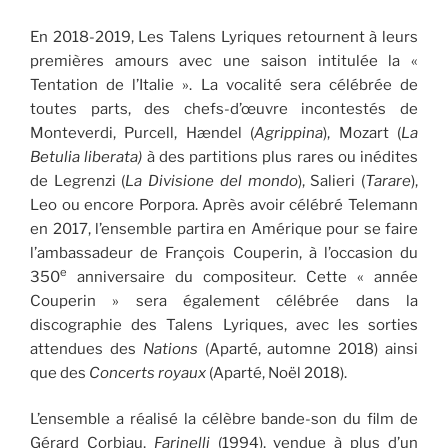
En 2018-2019, Les Talens Lyriques retournent à leurs
premières amours avec une saison intitulée la «
Tentation de l’Italie ». La vocalité sera célébrée de
toutes parts, des chefs-d’œuvre incontestés de
Monteverdi, Purcell, Hændel (
Agrippina
), Mozart (
La
Betulia liberata)
à des partitions plus rares ou inédites
de Legrenzi (
La Divisione del mondo
), Salieri (
Tarare
),
Leo ou encore Porpora. Après avoir célébré Telemann
en 2017, l’ensemble partira en Amérique pour se faire
l’ambassadeur de François Couperin, à l’occasion du
e
350
anniversaire du compositeur. Cette « année
Couperin » sera également célébrée dans la
discographie des Talens Lyriques, avec les sorties
attendues des
Nations
(Aparté, automne 2018) ainsi
que des
Concerts royaux
(Aparté, Noël 2018).
L’ensemble a réalisé la célèbre bande-son du film de
Gérard Corbiau,
Farinelli
(1994), vendue à plus d’un