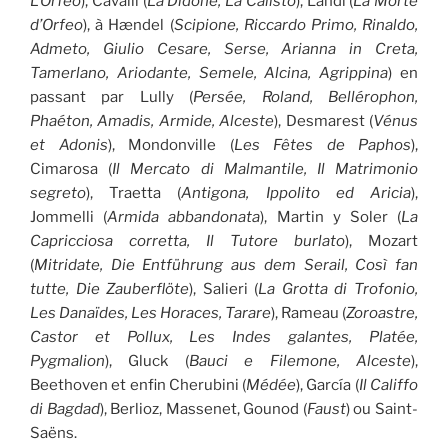
L’Orfeo
), Cavalli (
La Didone, La Calisto
), Landi (
La Morte
d’Orfeo
), à Hændel (
Scipione, Riccardo Primo, Rinaldo,
Admeto, Giulio Cesare, Serse, Arianna in Creta,
Tamerlano, Ariodante, Semele, Alcina, Agrippina
) en
passant par Lully (
Persée, Roland, Bellérophon,
Phaéton, Amadis, Armide, Alceste
), Desmarest (
Vénus
et Adonis
), Mondonville (
Les Fêtes de Paphos
),
Cimarosa (
Il Mercato di Malmantile, Il Matrimonio
segreto
), Traetta (
Antigona, Ippolito ed Aricia
),
Jommelli (
Armida abbandonata
), Martin y Soler (
La
Capricciosa corretta, Il Tutore burlato
), Mozart
(
Mitridate, Die Entführung aus dem Serail, Così fan
tutte, Die Zauberflöte
), Salieri (
La Grotta di Trofonio,
Les Danaïdes, Les Horaces, Tarare
), Rameau (
Zoroastre,
Castor et Pollux, Les Indes galantes, Platée,
Pygmalion
), Gluck (
Bauci e Filemone, Alceste
),
Beethoven et enfin Cherubini (
Médée
), García (
Il Califfo
di Bagdad
), Berlioz, Massenet, Gounod (
Faust
) ou Saint-
Saëns.