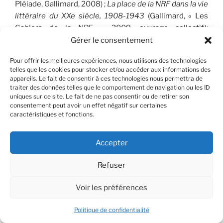
Pléiade, Gallimard, 2008) ;
La place de la NRF
dans la vie
littéraire du XXe siècle, 1908-1943
(Gallimard, « Les
Cahiers de la NRF », 2009, ouvrage collectif);
Romantisme et révolution(s)
(Gallimard, « Les Cahiers
Gérer le consentement
de la NRF », 3 volumes, 2008-2010, ouvrage collectif);
Pour offrir les meilleures expériences, nous utilisons des technologies
Un siècle de
Goncourt
(Gallimard, 2012, collection
telles que les cookies pour stocker et/ou accéder aux informations des
« Découvertes ») ;
Gide, Copeau,
Schlumberger : l’Art de
appareils. Le fait de consentir à ces technologies nous permettra de
la mise en scène
(Gallimard, « Les Cahiers de la NRF »,
traiter des données telles que le comportement de navigation ou les ID
uniques sur ce site. Le fait de ne pas consentir ou de retirer son
2017, ouvrage collectif),
Un monde de lettres. Les
consentement peut avoir un effet négatif sur certaines
auteurs de la première NRF
au miroir de leurs
caractéristiques et fonctions.
correspondances
, Gallimard, « Les Cahiers de la NRF »,
2021, ouvrage collectif).
Accepter
haut
Refuser
Voir les préférences
Zadig Gama
Politique de confidentialité