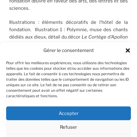
fondation œuvre en faveur des arts, des lettres et des
sciences.
Illustrations : éléments décoratifs de l’hôtel de la
fondation. Illustration 1 : Polymnie, muse des chants
dédiés aux dieux, détail du décor
Le Cortège d’Apollon
(1910-1912), peint par José Maria Sert (1874-1945), qui
Gérer le consentement
orne le plafond du Salon de musique. © FSP/OLG
Pour offrir les meilleures expériences, nous utilisons des technologies
telles que les cookies pour stocker et/ou accéder aux informations des
appareils. Le fait de consentir à ces technologies nous permettra de
RECHERCHER
traiter des données telles que le comportement de navigation ou les ID
uniques sur ce site. Le fait de ne pas consentir ou de retirer son
consentement peut avoir un effet négatif sur certaines
Recherche
Recher
caractéristiques et fonctions.
pour
:
Accepter
Refuser
Facebook
X
Instagram
Contact
YouTube