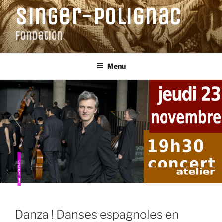
Aller
Singer-Polignac
au
contenu
Fondation
principal
Menu
Danza ! Danses espagnoles en