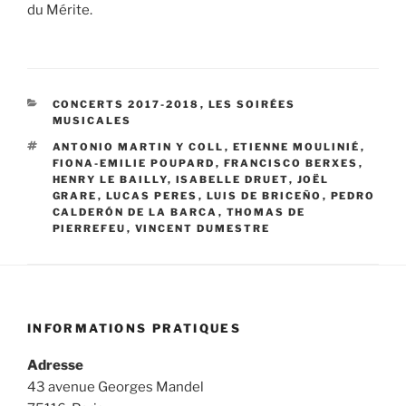
du Mérite.
CATÉGORIES
CONCERTS 2017-2018
,
LES SOIRÉES
MUSICALES
ÉTIQUETTES
ANTONIO MARTIN Y COLL
,
ETIENNE MOULINIÉ
,
FIONA-EMILIE POUPARD
,
FRANCISCO BERXES
,
HENRY LE BAILLY
,
ISABELLE DRUET
,
JOËL
GRARE
,
LUCAS PERES
,
LUIS DE BRICEÑO
,
PEDRO
CALDERÓN DE LA BARCA
,
THOMAS DE
PIERREFEU
,
VINCENT DUMESTRE
INFORMATIONS PRATIQUES
Adresse
43 avenue Georges Mandel