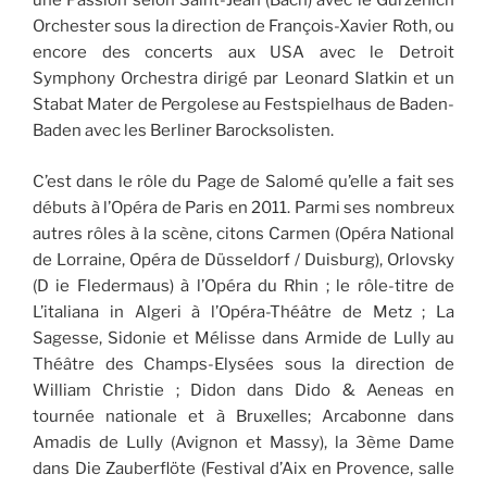
une Passion selon Saint-Jean (Bach) avec le Gürzenich
Orchester sous la direction de François-Xavier Roth, ou
encore des concerts aux USA avec le Detroit
Symphony Orchestra dirigé par Leonard Slatkin et un
Stabat Mater de Pergolese au Festspielhaus de Baden-
Baden avec les Berliner Barocksolisten.
C’est dans le rôle du Page de Salomé qu’elle a fait ses
débuts à l’Opéra de Paris en 2011. Parmi ses nombreux
autres rôles à la scène, citons Carmen (Opéra National
de Lorraine, Opéra de Düsseldorf / Duisburg), Orlovsky
(D ie Fledermaus) à l’Opéra du Rhin ; le rôle-titre de
L’italiana in Algeri à l’Opéra-Théâtre de Metz ; La
Sagesse, Sidonie et Mélisse dans Armide de Lully au
Théâtre des Champs-Elysées sous la direction de
William Christie ; Didon dans Dido & Aeneas en
tournée nationale et à Bruxelles; Arcabonne dans
Amadis de Lully (Avignon et Massy), la 3ème Dame
dans Die Zauberflöte (Festival d’Aix en Provence, salle