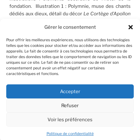
fondation. Illustration 1 : Polymnie, muse des chants
dédiés aux dieux, détail du décor
Le Cortège d’Apollon
(1910-1912), peint par José Maria Sert (1874-1945), qui
Gérer le consentement
orne le plafond du Salon de musique. © FSP/OLG
Pour offrir les meilleures expériences, nous utilisons des technologies
telles que les cookies pour stocker et/ou accéder aux informations des
appareils. Le fait de consentir à ces technologies nous permettra de
RECHERCHER
traiter des données telles que le comportement de navigation ou les ID
uniques sur ce site. Le fait de ne pas consentir ou de retirer son
consentement peut avoir un effet négatif sur certaines
Recherche
Recher
caractéristiques et fonctions.
pour
:
Accepter
Refuser
Facebook
X
Instagram
Contact
YouTube
Voir les préférences
© OLG/CLP - 2025
Politique de confidentialité