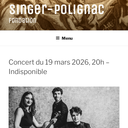
Aller
Singer-Polignac
au
contenu
Fondation
principal
Menu
Concert du 19 mars 2026, 20h –
Indisponible