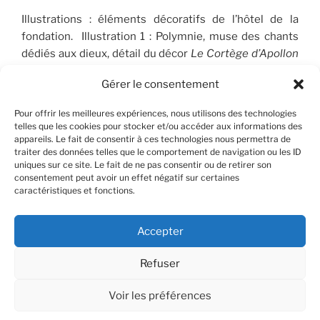
Illustrations : éléments décoratifs de l’hôtel de la
fondation. Illustration 1 : Polymnie, muse des chants
dédiés aux dieux, détail du décor
Le Cortège d’Apollon
(1910-1912), peint par José Maria Sert (1874-1945), qui
Gérer le consentement
orne le plafond du Salon de musique. © FSP/OLG
Pour offrir les meilleures expériences, nous utilisons des technologies
telles que les cookies pour stocker et/ou accéder aux informations des
appareils. Le fait de consentir à ces technologies nous permettra de
RECHERCHER
traiter des données telles que le comportement de navigation ou les ID
uniques sur ce site. Le fait de ne pas consentir ou de retirer son
consentement peut avoir un effet négatif sur certaines
Recherche
Recher
caractéristiques et fonctions.
pour
:
Accepter
Refuser
Facebook
X
Instagram
Contact
YouTube
Voir les préférences
© OLG/CLP - 2025