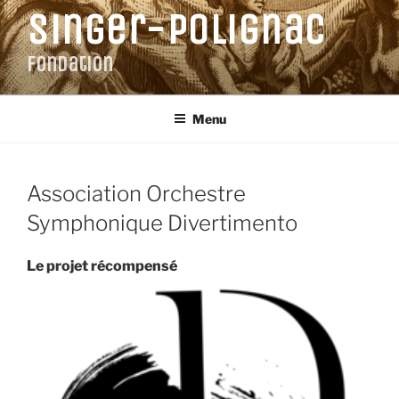
Aller
Singer-Polignac
au
contenu
Fondation
principal
Menu
Association Orchestre
Symphonique Divertimento
Le projet récompensé