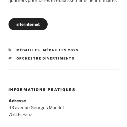
quartiers prioritaires et établissements pénitentiaires
site internet
CATÉGORIES
MÉDAILLES
,
MÉDAILLES 2025
ÉTIQUETTES
ORCHESTRE DIVERTIMENTO
INFORMATIONS PRATIQUES
Adresse
43 avenue Georges Mandel
75116, Paris