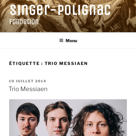
Aller
Singer-Polignac
au
contenu
Fondation
principal
Menu
ÉTIQUETTE :
TRIO MESSIAEN
PUBLIÉ
10 JUILLET 2014
LE
Trio Messiaen