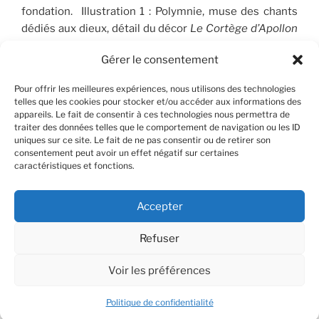
fondation. Illustration 1 : Polymnie, muse des chants
dédiés aux dieux, détail du décor
Le Cortège d’Apollon
(1910-1912), peint par José Maria Sert (1874-1945), qui
Gérer le consentement
orne le plafond du Salon de musique. © FSP/OLG
Pour offrir les meilleures expériences, nous utilisons des technologies
telles que les cookies pour stocker et/ou accéder aux informations des
appareils. Le fait de consentir à ces technologies nous permettra de
RECHERCHER
traiter des données telles que le comportement de navigation ou les ID
uniques sur ce site. Le fait de ne pas consentir ou de retirer son
consentement peut avoir un effet négatif sur certaines
Recherche
Recher
caractéristiques et fonctions.
pour
:
Accepter
Refuser
Facebook
X
Instagram
Contact
YouTube
Voir les préférences
© OLG/CLP - 2025
Politique de confidentialité