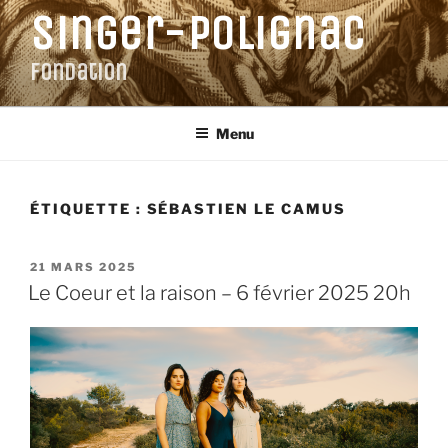
Aller
Singer-Polignac
au
contenu
Fondation
principal
Menu
ÉTIQUETTE :
SÉBASTIEN LE CAMUS
PUBLIÉ
21 MARS 2025
LE
Le Coeur et la raison – 6 février 2025 20h