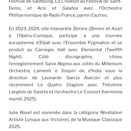
Festival de Salzbourg,
La Création
au Festival de Saint-
Denis, et
Acis et Galatea
avec l’Orchestre
Philharmonique de Radio France, parmi d’autres.
En 2023-2024, elle interprète Zémire (
Zémire et Azor
)
à l’Opéra-Comique, participe à une tournée
européenne d’
Elijah
avec l’Ensemble Pygmalion et se
produit au Carnegie Hall avec
Elemental
(
Twelfth
Night
). Côté discographie, citons
l’enregistrement
Salve Regina
aux côtés du Millenium
Orchestra,
Lamenti e Sospiri
de d’India sous la
direction de Leonardo García Alarcón et plus
récemment
Le Quatro Stagioni
avec Théotime
Langlois de Swarte et l’orchestre Le Consort (harmonia
mundi, 2025).
Julie Roset est nommée dans la catégorie Révélation
Artiste Lyrique aux Victoires de la Musique Classique
2025.