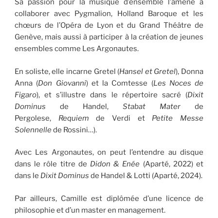
Sa passion pour la musique d’ensemble l’amène à
collaborer avec Pygmalion, Holland Baroque et les
chœurs de l’Opéra de Lyon et du Grand Théâtre de
Genève, mais aussi à participer à la création de jeunes
ensembles comme Les Argonautes.
En soliste, elle incarne Gretel (
Hansel et Gretel
), Donna
Anna (
Don Giovanni
) et la Comtesse (
Les Noces de
Figaro
), et s’illustre dans le répertoire sacré (
Dixit
Dominus
de Handel,
Stabat Mater
de
Pergolese,
Requiem
de Verdi et
Petite Messe
Solennelle
de Rossini…).
Avec Les Argonautes, on peut l’entendre au disque
dans le rôle titre de
Didon & Enée
(Aparté, 2022) et
dans le
Dixit Dominus
de Handel & Lotti (Aparté, 2024).
Par ailleurs, Camille est diplômée d’une licence de
philosophie et d’un master en management.