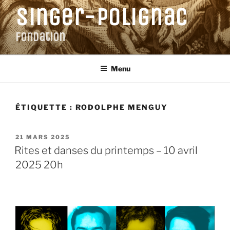
Aller
Singer-Polignac
au
contenu
Fondation
principal
Menu
ÉTIQUETTE :
RODOLPHE MENGUY
PUBLIÉ
21 MARS 2025
LE
Rites et danses du printemps – 10 avril
2025 20h