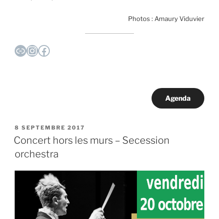
Photos : Amaury Viduvier
Lien
Instagram
Facebook
Agenda
PUBLIÉ
8 SEPTEMBRE 2017
LE
Concert hors les murs – Secession
orchestra