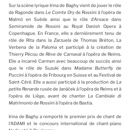
Sur la scène lyrique Irina de Baghy vient de jouer le rôle
de Ragonde dans
Le Comte Ory
de Rossini à l’opéra de
Malmö en Suède ainsi que le rôle d’Arsace dans
Semiramide
de Rossini au Royal Danish Opera à
Copenhague. En France, elle a dernièrement tenu de
rôle de Rita dans la
Zarzuela
de Thomas Bréton, La
Verbena de
la Paloma
et participé à la création de
Thierry Pécou de
Rêve de Carnaval
à l’opéra de Reims.
Elle a incarné Carmen avec beaucoup de succès ainsi
que le rôle de Suzuki dans
Madame Butterfly
de
Puccini à l’opéra de Fribourg en Suisse et au Festival de
Saint-Céré. Elle a aussi participé à la production de
La
petite Renarde rusée
de Janáček à l’opéra de Reims et à
l’opéra de Liège, avant de chanter
La Cambiale di
Matrimonio
de Rossini à l’opéra de Bastia.
Irina de Baghy a remporté le premier prix de chant de
l’ADAMI et le concours international de chant-piano