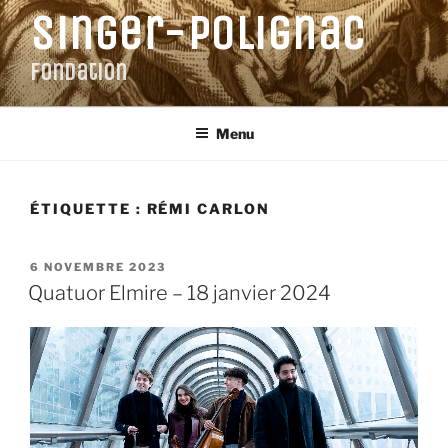
Aller
Singer-Polignac
au
contenu
Fondation
principal
Menu
ÉTIQUETTE :
RÉMI CARLON
PUBLIÉ
6 NOVEMBRE 2023
LE
Quatuor Elmire – 18 janvier 2024