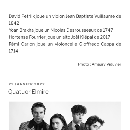
___
David Petrlik joue un violon Jean Baptiste Vuillaume de
1842
Yoan Brakha joue un Nicolas Desrousseaux de 1747
Hortense Fourrier joue un alto Joël Klépal de 2017
Rémi Carlon joue un violoncelle Gioffredo Cappa de
1714
Photo : Amaury Viduvier
PUBLIÉ
21 JANVIER 2022
LE
Quatuor Elmire