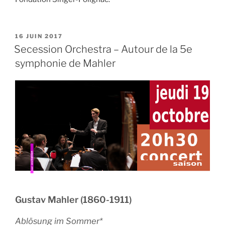
PUBLIÉ
16 JUIN 2017
LE
Secession Orchestra – Autour de la 5e
symphonie de Mahler
Gustav Mahler (1860-1911)
Ablösung im Sommer*