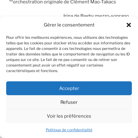
**orchestration originale de Clément Mao-Takacs
Irina de Baghy
mezzo-soprano
Gérer le consentement
Secession Orchestra
Pour offrir les meilleures expériences, nous utilisons des technologies
telles que les cookies pour stocker et/ou accéder aux informations des
Tristan Bronchard
flûte
appareils. Le fait de consentir à ces technologies nous permettra de
traiter des données telles que le comportement de navigation ou les ID
Quentin d’Haussy
hautbois, cor anglais, hautbois
uniques sur ce site. Le fait de ne pas consentir ou de retirer son
consentement peut avoir un effet négatif sur certaines
d’amour
caractéristiques et fonctions.
Anne-Sophie Lobbé, Maxime Jaouen
clarinette
Accepter
Jérémie Da Conceicao, Audran Bournel Bosson
basson
Refuser
Harmonie Moreau, Emile Carlioz
cor
Voir les préférences
Marc Calentier
trompette
Politique de confidentialité