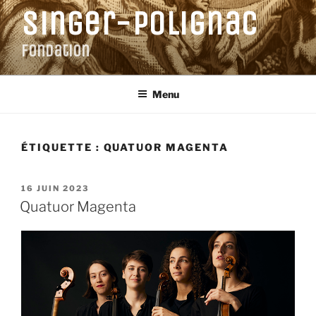
Aller
Singer-Polignac
au
contenu
Fondation
principal
Menu
ÉTIQUETTE :
QUATUOR MAGENTA
PUBLIÉ
16 JUIN 2023
LE
Quatuor Magenta