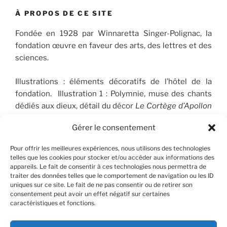
À PROPOS DE CE SITE
Fondée en 1928 par Winnaretta Singer-Polignac, la
fondation œuvre en faveur des arts, des lettres et des
sciences.
Illustrations : éléments décoratifs de l’hôtel de la
fondation. Illustration 1 : Polymnie, muse des chants
dédiés aux dieux, détail du décor
Le Cortège d’Apollon
(1910-1912), peint par José Maria Sert (1874-1945), qui
Gérer le consentement
orne le plafond du Salon de musique. © FSP/OLG
Pour offrir les meilleures expériences, nous utilisons des technologies
telles que les cookies pour stocker et/ou accéder aux informations des
appareils. Le fait de consentir à ces technologies nous permettra de
RECHERCHER
traiter des données telles que le comportement de navigation ou les ID
uniques sur ce site. Le fait de ne pas consentir ou de retirer son
consentement peut avoir un effet négatif sur certaines
Recherche
Recher
caractéristiques et fonctions.
pour
: