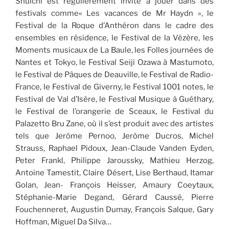
Shuichi est régulièrement invité à jouer dans des
festivals comme« Les vacances de Mr Haydn », le
Festival de la Roque d’Anthéron dans le cadre des
ensembles en résidence, le Festival de la Vézère, les
Moments musicaux de La Baule, les Folles journées de
Nantes et Tokyo, le Festival Seiji Ozawa à Mastumoto,
le Festival de Pâques de Deauville, le Festival de Radio-
France, le Festival de Giverny, le Festival 1001 notes, le
Festival de Val d’Isère, le Festival Musique à Guéthary,
le Festival de l’orangerie de Sceaux, le Festival du
Palazetto Bru Zane, où il s’est produit avec des artistes
tels que Jerôme Pernoo, Jerôme Ducros, Michel
Strauss, Raphael Pidoux, Jean-Claude Vanden Eyden,
Peter Frankl, Philippe Jaroussky, Mathieu Herzog,
Antoine Tamestit, Claire Désert, Lise Berthaud, Itamar
Golan, Jean- François Heisser, Amaury Coeytaux,
Stéphanie-Marie Degand, Gérard Caussé, Pierre
Fouchenneret, Augustin Dumay, François Salque, Gary
Hoffman, Miguel Da Silva…