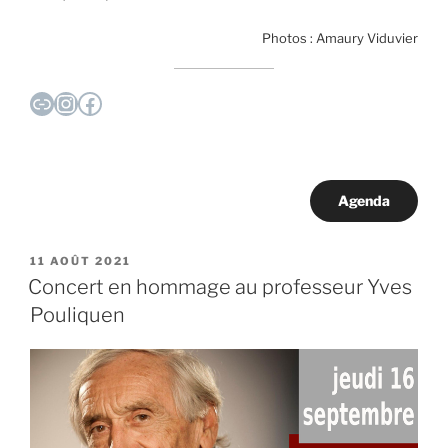
Photos : Amaury Viduvier
Lien
Instagram
Facebook
Agenda
PUBLIÉ
11 AOÛT 2021
LE
Concert en hommage au professeur Yves
Pouliquen