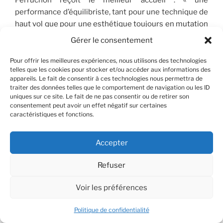
performance d’équilibriste, tant pour une technique de
haut vol que pour une esthétique toujours en mutation
» (Le Monde) « un remarquable doublé de concertos du
Gérer le consentement
XXe siècle » (Musikzen) « une indéniable maestria. » (On
Mag), « l’archet magique d’Amanda Favier » (Toute la
Pour offrir les meilleures expériences, nous utilisons des technologies
telles que les cookies pour stocker et/ou accéder aux informations des
culture), Disque du jour (france musique), 5 croches
appareils. Le fait de consentir à ces technologies nous permettra de
Pizzicato, **** Classica… Il est nommé aux Octaves de la
traiter des données telles que le comportement de navigation ou les ID
musique 21 (Belgique).
uniques sur ce site. Le fait de ne pas consentir ou de retirer son
consentement peut avoir un effet négatif sur certaines
caractéristiques et fonctions.
Amanda est également la violoniste du Trio Sōra
depuis 2021. L’ensemble est en résidence à la
Fondation Singer-Polignac.
Accepter
Refuser
Voir les préférences
Adrien Boisseau
alto
Adrien Boisseau découvre la musique à l’âge de 5 ans
Politique de confidentialité
et décide à ce moment- là qu’il lui consacrera sa vie. Un