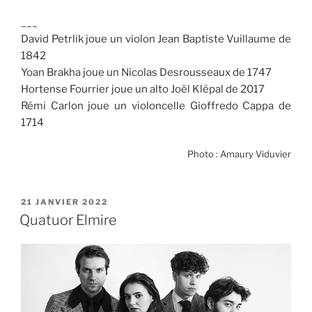
___
David Petrlik joue un violon Jean Baptiste Vuillaume de
1842
Yoan Brakha joue un Nicolas Desrousseaux de 1747
Hortense Fourrier joue un alto Joël Klépal de 2017
Rémi Carlon joue un violoncelle Gioffredo Cappa de
1714
Photo : Amaury Viduvier
PUBLIÉ
21 JANVIER 2022
LE
Quatuor Elmire