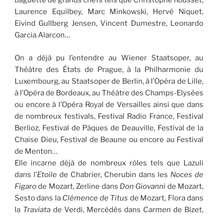
baguette de grands chefs tels que Christophe Rousset,
Laurence Equilbey, Marc Minkowski, Hervé Niquet,
Eivind Gullberg Jensen, Vincent Dumestre, Leonardo
Garcia Alarcon…
On a déjà pu l’entendre au Wiener Staatsoper, au
Théâtre des États de Prague, à la Philharmonie du
Luxembourg, au Staatsoper de Berlin, à l’Opéra de Lille,
à l’Opéra de Bordeaux, au Théâtre des Champs-Elysées
ou encore à l’Opéra Royal de Versailles ainsi que dans
de nombreux festivals, Festival Radio France, Festival
Berlioz, Festival de Pâques de Deauville, Festival de la
Chaise Dieu, Festival de Beaune ou encore au Festival
de Menton…
Elle incarne déjà de nombreux rôles tels que Lazuli
dans l’
Etoile
de Chabrier, Cherubin dans les
Noces de
Figaro
de Mozart, Zerline dans
Don Giovanni
de Mozart,
Sesto dans la
Clémence de Titus
de Mozart, Flora dans
la
Traviata
de Verdi, Mercédès dans
Carmen
de Bizet,