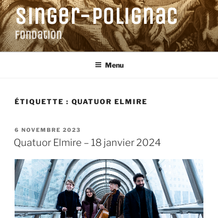
Aller
Singer-Polignac
au
contenu
Fondation
principal
Menu
ÉTIQUETTE :
QUATUOR ELMIRE
PUBLIÉ
6 NOVEMBRE 2023
LE
Quatuor Elmire – 18 janvier 2024