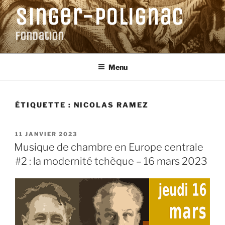
Aller
Singer-Polignac
au
contenu
Fondation
principal
Menu
ÉTIQUETTE :
NICOLAS RAMEZ
PUBLIÉ
11 JANVIER 2023
LE
Musique de chambre en Europe centrale
#2 : la modernité tchèque – 16 mars 2023