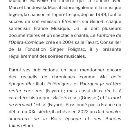
Musique Nouvelle en Liberté qu’il a fondée avec
Marcel Landowski. Mais il adore également la musique
légère, la chanson et l’opérette qui, depuis 1999, font le
succès de son émission
Étonnez-moi Benoît
, chaque
samedisur France Musique. On lui doit plusieurs
documentaires et un spectacle chanté,
Le Fantôme de
l’Opéra-Comique,
créé en 2004 salle Favart. Conseiller
de la Fondation Singer Polignac, il y présente
régulièrement des soirées musicales.
Parmi ses publications, on peut mentionner encore
des recueils de chroniques comme
Ma belle
époque
(Bartillat),
Polémiques
et
Pourquoi je préfère
rester chez moi
(Fayard) ; mais aussi deux récits à
caractère historique :
Ballets roses
(Grasset) et
La mort
de Fernand Ochsé
(Fayard). Passionné par la France du
début du XXe siècle, il achève en 2022 un
Dictionnaire
amoureux de la Belle époque et des Années
folles
(Plon).