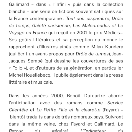
Gallimard – dans « l’Infini « puis dans la collection
blanche – une série de fictions souvent satiriques sur
la France contemporaine :
Tout doit disparaître
,
Drôle
de temps
,
Gaieté parisienne
,
Les Malentendus et Le
Voyage en France
qui reçoit en 2001 le prix Médicis…
Ses goûts littéraires et sa perception du monde le
rapprochent d’illustres aînés comme Milan Kundera
(qui écrit un avant-propos pour
Drôle de temps
), Jean-
Jacques Sempé (qui dessine les couvertures de ses
« Folio »), et d’auteurs de sa génération, en particulier
Michel Houellebecq. Il publie également dans la presse
littéraire et musicale.
Dans les années 2000, Benoît Duteurtre aborde
l’anticipation avec des romans comme
Service
Clientèle
et
La Petite Fille et la cigarette
(Fayard)
–
bientôt traduits dans de très nombreux pays. Suivront
dans la même veine, chez Fayard et Gallimard,
Le
Retour du général,
L’Ordinateur du