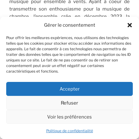
musique pour ensemble à vents. Ayant à coeur de
transmettre son enthousiasme pour la musique de
chambre, l’ensemble crée en décembre 2023 la
première édition de son Académie de quintettes à
Gérer le consentement
vents, en collaboration et avec le soutien de la
Pour offrir les meilleures expériences, nous utilisons des technologies
Fondation Singer-Polignac.
telles que les cookies pour stocker et/ou accéder aux informations des
appareils. Le fait de consentir à ces technologies nous permettra de
traiter des données telles que le comportement de navigation ou les ID
uniques sur ce site. Le fait de ne pas consentir ou de retirer son
Discographie
consentement peut avoir un effet négatif sur certaines
caractéristiques et fonctions.
Accepter
Refuser
Voir les préférences
Politique de confidentialité