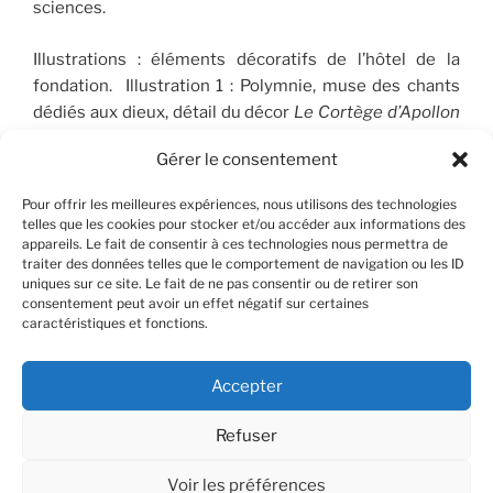
sciences.
Illustrations : éléments décoratifs de l’hôtel de la
fondation. Illustration 1 : Polymnie, muse des chants
dédiés aux dieux, détail du décor
Le Cortège d’Apollon
(1910-1912), peint par José Maria Sert (1874-1945), qui
Gérer le consentement
orne le plafond du Salon de musique. © FSP/OLG
Pour offrir les meilleures expériences, nous utilisons des technologies
telles que les cookies pour stocker et/ou accéder aux informations des
appareils. Le fait de consentir à ces technologies nous permettra de
RECHERCHER
traiter des données telles que le comportement de navigation ou les ID
uniques sur ce site. Le fait de ne pas consentir ou de retirer son
consentement peut avoir un effet négatif sur certaines
Recherche
Recher
caractéristiques et fonctions.
pour
:
Accepter
Refuser
Facebook
X
Instagram
Contact
YouTube
Voir les préférences