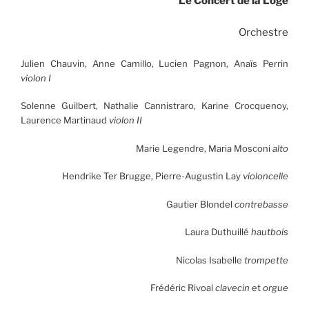
Le Concert de la Loge
Orchestre
Julien Chauvin, Anne Camillo, Lucien Pagnon, Anaïs Perrin
violon I
Solenne Guilbert, Nathalie Cannistraro, Karine Crocquenoy,
Laurence Martinaud
violon II
Marie Legendre, Maria Mosconi
alto
Hendrike Ter Brugge, Pierre-Augustin Lay
violoncelle
Gautier Blondel
contrebasse
Laura Duthuillé
hautbois
Nicolas Isabelle
trompette
Frédéric Rivoal
clavecin
et
orgue