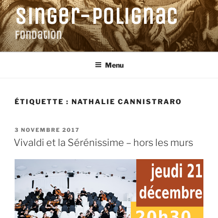
Aller
Singer-Polignac
au
contenu
Fondation
principal
Menu
ÉTIQUETTE :
NATHALIE CANNISTRARO
PUBLIÉ
3 NOVEMBRE 2017
LE
Vivaldi et la Sérénissime – hors les murs