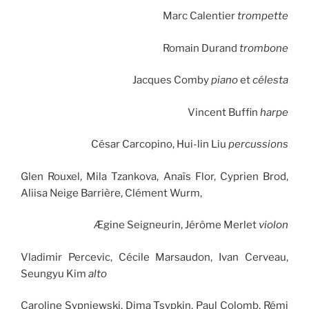
Marc Calentier
trompette
Romain Durand
trombone
Jacques Comby
piano
et
célesta
Vincent Buffin
harpe
César Carcopino, Hui-lin Liu
percussions
Glen Rouxel, Mila Tzankova, Anaïs Flor, Cyprien Brod,
Aliisa Neige Barrière, Clément Wurm,
Ægine Seigneurin, Jérôme Merlet
violon
Vladimir Percevic, Cécile Marsaudon, Ivan Cerveau,
Seungyu Kim
alto
Caroline Sypniewski, Dima Tsypkin, Paul Colomb, Rémi