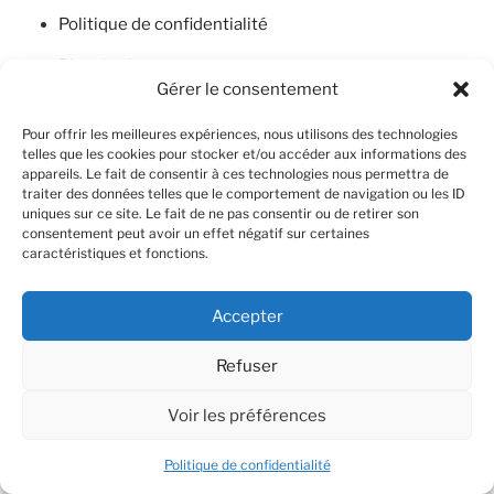
Politique de confidentialité
Plan du site
Gérer le consentement
Pour offrir les meilleures expériences, nous utilisons des technologies
telles que les cookies pour stocker et/ou accéder aux informations des
appareils. Le fait de consentir à ces technologies nous permettra de
traiter des données telles que le comportement de navigation ou les ID
uniques sur ce site. Le fait de ne pas consentir ou de retirer son
consentement peut avoir un effet négatif sur certaines
caractéristiques et fonctions.
Accepter
À PROPOS DE CE SITE
Refuser
Fondée en 1928 par Winnaretta Singer-Polignac, la
Voir les préférences
fondation œuvre en faveur des arts, des lettres et des
sciences.
Politique de confidentialité
Illustrations : éléments décoratifs de l’hôtel de la