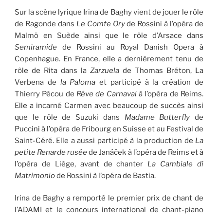
Sur la scène lyrique Irina de Baghy vient de jouer le rôle
de Ragonde dans
Le Comte Ory
de Rossini à l’opéra de
Malmö en Suède ainsi que le rôle d’Arsace dans
Semiramide
de Rossini au Royal Danish Opera à
Copenhague. En France, elle a dernièrement tenu de
rôle de Rita dans la
Zarzuela
de Thomas Bréton, La
Verbena de
la Paloma
et participé à la création de
Thierry Pécou de
Rêve de Carnaval
à l’opéra de Reims.
Elle a incarné Carmen avec beaucoup de succès ainsi
que le rôle de Suzuki dans
Madame Butterfly
de
Puccini à l’opéra de Fribourg en Suisse et au Festival de
Saint-Céré. Elle a aussi participé à la production de
La
petite Renarde rusée
de Janáček à l’opéra de Reims et à
l’opéra de Liège, avant de chanter
La Cambiale di
Matrimonio
de Rossini à l’opéra de Bastia.
Irina de Baghy a remporté le premier prix de chant de
l’ADAMI et le concours international de chant-piano