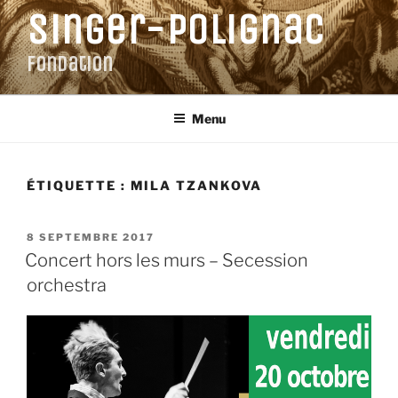
Aller
Singer-Polignac
au
contenu
Fondation
principal
Menu
ÉTIQUETTE :
MILA TZANKOVA
PUBLIÉ
8 SEPTEMBRE 2017
LE
Concert hors les murs – Secession
orchestra