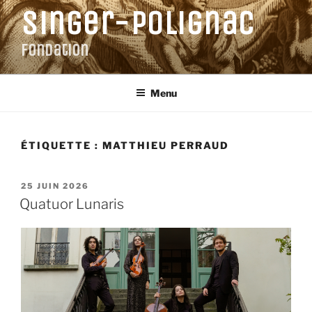
Aller
Singer-Polignac
au
contenu
Fondation
principal
Menu
ÉTIQUETTE :
MATTHIEU PERRAUD
PUBLIÉ
25 JUIN 2026
LE
Quatuor Lunaris