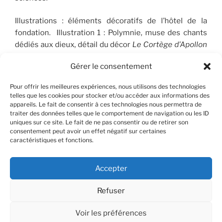
Illustrations : éléments décoratifs de l’hôtel de la
fondation. Illustration 1 : Polymnie, muse des chants
dédiés aux dieux, détail du décor
Le Cortège d’Apollon
(1910-1912), peint par José Maria Sert (1874-1945), qui
Gérer le consentement
orne le plafond du Salon de musique. © FSP/OLG
Pour offrir les meilleures expériences, nous utilisons des technologies
telles que les cookies pour stocker et/ou accéder aux informations des
appareils. Le fait de consentir à ces technologies nous permettra de
RECHERCHER
traiter des données telles que le comportement de navigation ou les ID
uniques sur ce site. Le fait de ne pas consentir ou de retirer son
consentement peut avoir un effet négatif sur certaines
Recherche
Recher
caractéristiques et fonctions.
pour
:
Accepter
Refuser
Facebook
X
Instagram
Contact
YouTube
Voir les préférences