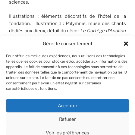
sciences.
Illustrations : éléments décoratifs de l’hôtel de la
fondation. Illustration 1 : Polymnie, muse des chants
dédiés aux dieux, détail du décor
Le Cortège d’Apollon
(1910-1912), peint par José Maria Sert (1874-1945), qui
Gérer le consentement
orne le plafond du Salon de musique. © FSP/OLG
Pour offrir les meilleures expériences, nous utilisons des technologies
telles que les cookies pour stocker et/ou accéder aux informations des
appareils. Le fait de consentir à ces technologies nous permettra de
RECHERCHER
traiter des données telles que le comportement de navigation ou les ID
uniques sur ce site. Le fait de ne pas consentir ou de retirer son
consentement peut avoir un effet négatif sur certaines
Recherche
Recher
caractéristiques et fonctions.
pour
:
Accepter
Refuser
Facebook
X
Instagram
Contact
YouTube
Voir les préférences