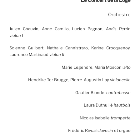
Le Concert de la Loge
Orchestre
Julien Chauvin, Anne Camillo, Lucien Pagnon, Anaïs Perrin
violon I
Solenne Guilbert, Nathalie Cannistraro, Karine Crocquenoy,
Laurence Martinaud
violon II
Marie Legendre, Maria Mosconi
alto
Hendrike Ter Brugge, Pierre-Augustin Lay
violoncelle
Gautier Blondel
contrebasse
Laura Duthuillé
hautbois
Nicolas Isabelle
trompette
Frédéric Rivoal
clavecin
et
orgue