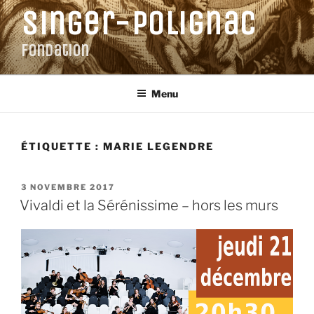
Aller
Singer-Polignac
au
contenu
Fondation
principal
Menu
ÉTIQUETTE :
MARIE LEGENDRE
PUBLIÉ
3 NOVEMBRE 2017
LE
Vivaldi et la Sérénissime – hors les murs