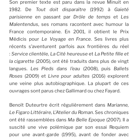
Son premier texte est paru dans la revue Minuit en
1982. De
Tout doit disparaître
(1992) à
Gaieté
parisienne
en passant par
Drôle de temps
et
Les
Malentendus
, ses romans racontent avec humour la
France contemporaine. En 2001, il obtient le Prix
Médicis pour
Le Voyage en France
. Ses livres plus
récents s’aventurent parfois aux frontières du réel
:
Service clientèle, La Cité heureuse
et
La Petite fille et
la cigarette
(2005), ont été traduits dans plus de vingt
langues.
Les Pieds dans l’eau
(2008), puis
Ballets
Roses
(2009) et
Livre pour adultes
(2016) explorent
une veine plus autobiographique. La plupart de ces
ouvrages sont parus chez Gallimard ou chez Fayard.
Benoît Duteurtre écrit régulièrement dans
Marianne,
Le Figaro Littéraire, L’Atelier du Roman
. Ses chroniques
ont été rassemblées dans
Ma Belle Epoque
(2007)
.
Il a
suscité une vive polémique par son essai Requiem
pour une avant-garde (1995), avant de fonder avec