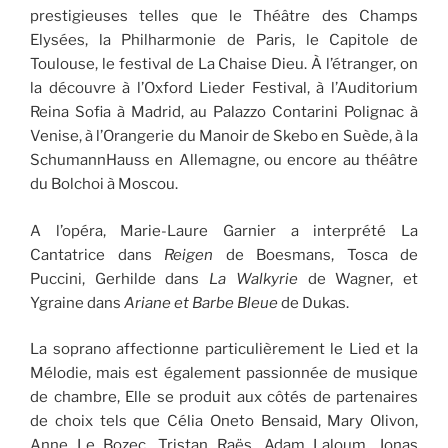
prestigieuses telles que le Théâtre des Champs
Elysées, la Philharmonie de Paris, le Capitole de
Toulouse, le festival de La Chaise Dieu. À l’étranger, on
la découvre à l’Oxford Lieder Festival, à l’Auditorium
Reina Sofia à Madrid, au Palazzo Contarini Polignac à
Venise, à l’Orangerie du Manoir de Skebo en Suède, à la
SchumannHauss en Allemagne, ou encore au théâtre
du Bolchoi à Moscou.
A l’opéra, Marie-Laure Garnier a interprété La
Cantatrice dans
Reigen
de Boesmans, Tosca de
Puccini, Gerhilde dans
La Walkyrie
de Wagner, et
Ygraine dans
Ariane et Barbe Bleue
de Dukas.
La soprano affectionne particulièrement le Lied et la
Mélodie, mais est également passionnée de musique
de chambre, Elle se produit aux côtés de partenaires
de choix tels que Célia Oneto Bensaid, Mary Olivon,
Anne Le Bozec, Tristan Raës, Adam Laloum, Jonas