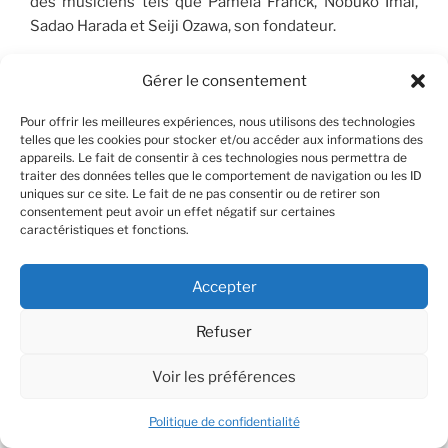
des musiciens tels que Pamela Franck, Nobuko Imaï,
Sadao Harada et Seiji Ozawa, son fondateur.
L’année 2016 est une étape importante dans sa jeune
Gérer le consentement
carrière : David est sélectionné par Gidon Kremer pour
participer au programme « Chamber music connects
Pour offrir les meilleures expériences, nous utilisons des technologies
telles que les cookies pour stocker et/ou accéder aux informations des
the world » et joue avec Steven Isserlis, Christian
appareils. Le fait de consentir à ces technologies nous permettra de
Tetzlaff et Gidon Kremer.
traiter des données telles que le comportement de navigation ou les ID
uniques sur ce site. Le fait de ne pas consentir ou de retirer son
consentement peut avoir un effet négatif sur certaines
Parallèlement à ses études, David remporte des
caractéristiques et fonctions.
premiers prix aux concours internationaux Kocian
(Répuplique Tchèque), Flame (Paris), il est lauréat du
concours Jasha Heifetz (Lituanie), Ginette Neveu
Accepter
(France), avec, à deux reprises, le prix du public, ainsi
Refuser
que du concours Lipizer (Italie), où il obtient le prix
spécial pour la pièce virtuose. En 2017, David est
Voir les préférences
lauréat du concours Felix Mendelssohn à Berlin et du
prix « André Hoffmann » pour la meilleure
Politique de confidentialité
interprétation de la pièce de M. Toshio Hosokawa avec