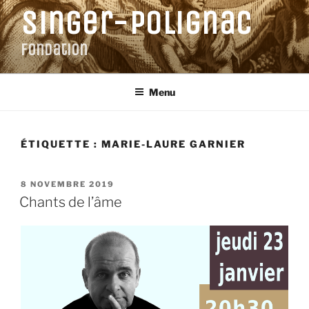
Aller
Singer-Polignac
au
contenu
Fondation
principal
Menu
ÉTIQUETTE :
MARIE-LAURE GARNIER
PUBLIÉ
8 NOVEMBRE 2019
LE
Chants de l’âme