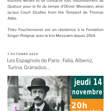
éditions Mirare et se consacre tout naturellement au
Quatuor pour la fin du temps
d’Olivier Messiaen, ainsi
qu’aux
Court Studies from the Tempest
de Thomas
Adès.
Théo Fouchenneret est en résidence à la Fondation
Singer-Polignac avec le trio Messiaen depuis 2014.
PUBLIÉ
7 OCTOBRE 2019
LE
Les Espagnols de Paris : Falla, Albeniz,
Turina, Granados…