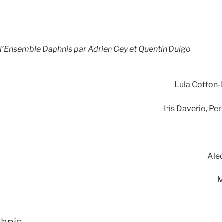
l’Ensemble Daphnis par Adrien Gey et Quentin Duigo
Lula Cotton-
Iris Daverio, P
Ale
M
hnis