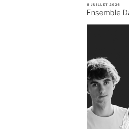
PUBLIÉ
8 JUILLET 2026
LE
Ensemble Da