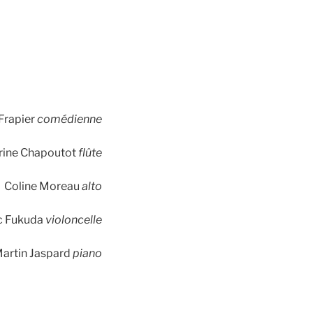
Frapier
comédienne
errine Chapoutot
flûte
Coline Moreau
alto
c Fukuda
violoncelle
artin Jaspard
piano