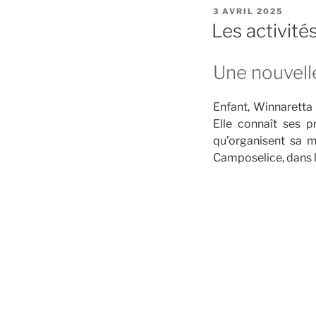
PUBLIÉ
3 AVRIL 2025
LE
Les activité
Une nouvel
Enfant, Winnaretta S
Elle connaît ses 
qu’organisent sa 
Camposelice, dans le