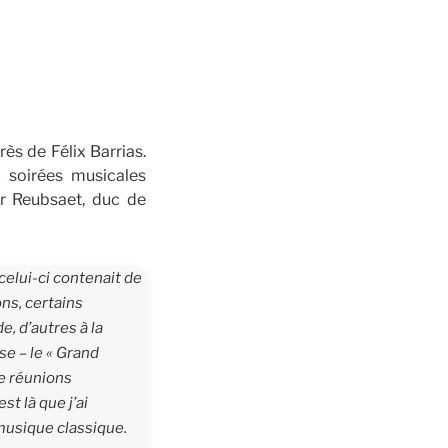
rès de Félix Barrias.
 soirées musicales
r Reubsaet, duc de
celui-ci contenait de
ns, certains
, d’autres à la
se – le « Grand
de réunions
st là que j’ai
 musique classique.