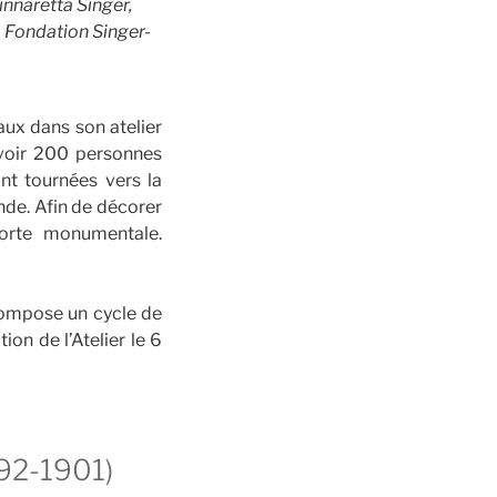
naretta Singer,
la Fondation Singer-
ux dans son atelier
evoir 200 personnes
nt tournées vers la
nde. Afin de décorer
porte monumentale.
 compose un cycle de
ion de l’Atelier le 6
892-1901)