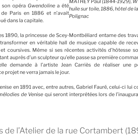
MATHEY Paul (1844-1929), Win
t, son opéra
Gwendoline
a été
huile sur toile, 1886, hôtel de 
 de Paris en 1886 et n’avait
Polignac
ué dans la capitale.
s 1890, la princesse de Scey-Montbéliard entame des trava
le transformer en véritable hall de musique capable de rec
et coursives. Même si ses récentes activités d’hôtesse so
tant auprès d’un sculpteur qu’elle passe sa première comma
, elle demande à l’artiste Jean Carriès de réaliser une 
projet ne verra jamais le jour.
enise en 1891 avec, entre autres, Gabriel Fauré, celui-ci lui
mélodies de Venise
qui seront interprétées lors de l’inaugurat
 de l’Atelier de la rue Cortambert (1