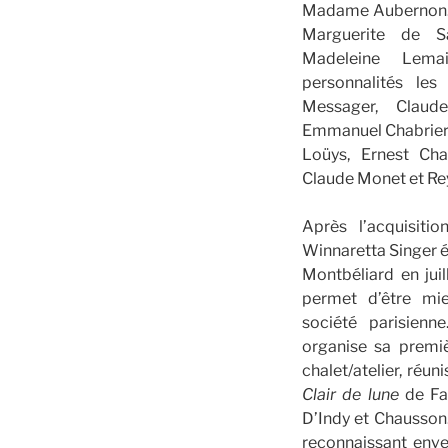
Madame Aubernon. M
Marguerite de S
Madeleine Lemai
personnalités le
Messager, Claud
Emmanuel Chabrier, 
Loüys, Ernest Cha
Claude Monet et Re
Après l’acquisiti
Winnaretta Singer é
Montbéliard en juil
permet d’être mi
société parisien
organise sa premi
chalet/atelier, réun
Clair de lune
de Fa
D’Indy et Chausson
reconnaissant enve