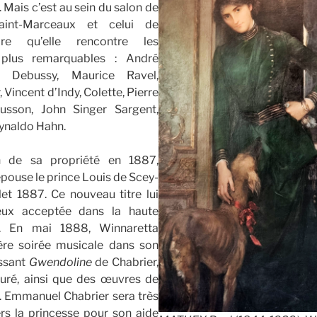
ais c’est au sein du salon de
aint-Marceaux et celui de
re qu’elle rencontre les
s plus remarquables : André
e Debussy, Maurice Ravel,
Vincent d’Indy, Colette, Pierre
usson, John Singer Sargent,
ynaldo Hahn.
on de sa propriété en 1887,
pouse le prince Louis de Scey-
let 1887. Ce nouveau titre lui
eux acceptée dans la haute
ne. En mai 1888, Winnaretta
ère soirée musicale dans son
issant
Gwendoline
de Chabrier,
uré, ainsi que des œuvres de
. Emmanuel Chabrier sera très
rs la princesse pour son aide