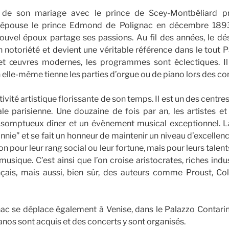
n de son mariage avec le prince de Scey-Montbéliard 
 épouse le prince Edmond de Polignac en décembre 1893
ouvel époux partage ses passions. Au fil des années, le dé
 notoriété et devient une véritable référence dans le tout Pa
t œuvres modernes, les programmes sont éclectiques. Il 
 elle-même tienne les parties d’orgue ou de piano lors des co
ctivité artistique florissante de son temps. Il est un des centre
ale parisienne. Une douzaine de fois par an, les artistes et 
 somptueux dîner et un évènement musical exceptionnel. L
nnie” et se fait un honneur de maintenir un niveau d’excellen
non pour leur rang social ou leur fortune, mais pour leurs talent
musique. C’est ainsi que l’on croise aristocrates, riches ind
ais, mais aussi, bien sûr, des auteurs comme Proust, Col
ac se déplace également à Venise, dans le Palazzo Contarin
anos sont acquis et des concerts y sont organisés.