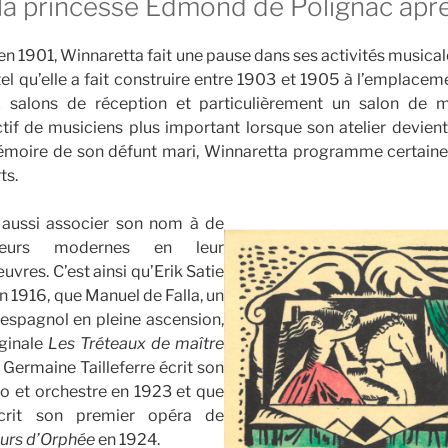
 la princesse Edmond de Polignac apr
 en 1901, Winnaretta fait une pause dans ses activités musica
el qu’elle a fait construire entre 1903 et 1905 à l’emplacem
 salons de réception et particulièrement un salon de 
ectif de musiciens plus important lorsque son atelier devient 
oire de son défunt mari, Winnaretta programme certaine
ts.
 aussi associer son nom à de
teurs modernes en leur
res. C’est ainsi qu’Erik Satie
n 1916, que Manuel de Falla, un
espagnol en pleine ascension,
ginale
Les Tréteaux de maître
Germaine Tailleferre écrit son
o et orchestre en 1923 et que
crit son premier opéra de
urs d’Orphée
en 1924.