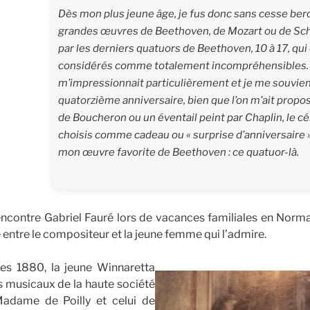
Dès mon plus jeune âge, je fus donc sans cesse berc
grandes œuvres de Beethoven, de Mozart ou de Sc
par les derniers quatuors de Beethoven, 10 à 17, qui 
considérés comme tota­lement incompréhensibles.
m’impressionnait particulière­ment et je me souvie
quatorzième anniversaire, bien que l’on m’ait propo
de Boucheron ou un éventail peint par Chaplin, le cél
choisis comme cadeau ou « surprise d’anniversaire 
mon œuvre favorite de Beethoven : ce quatuor-là.
encontre Gabriel Fauré lors de vacances familiales en Norma
 entre le compositeur et la jeune femme qui l’admire.
es 1880, la jeune Winnaretta
s musicaux de la haute société
adame de Poilly et celui de