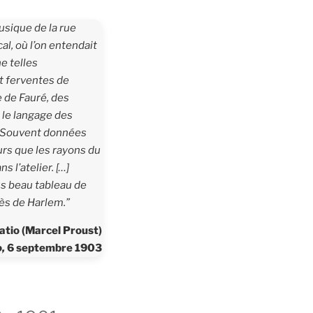
usique de la rue
l, où l’on entendait
e telles
et ferventes de
e de Fauré, des
 le langage des
 Souvent données
urs que les rayons du
s l’atelier. […]
us beau tableau de
rès de Harlem
.”
ratio (Marcel Proust)
o,
6 septembre 1903