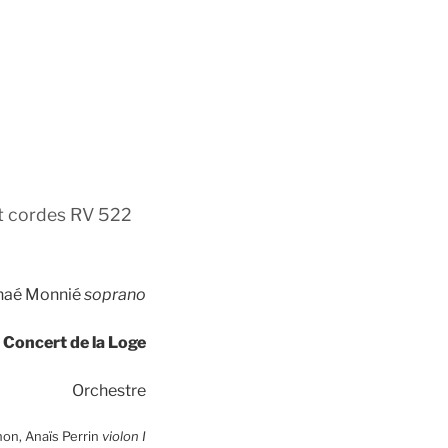
et cordes RV 522
naé Monnié
soprano
 Concert de la Loge
Orchestre
non, Anaïs Perrin
violon I