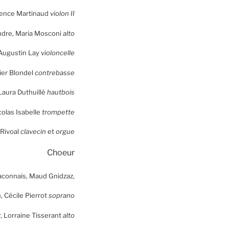
urence Martinaud
violon II
ndre, Maria Mosconi
alto
-Augustin Lay
violoncelle
ier Blondel
contrebasse
Laura Duthuillé
hautbois
colas Isabelle
trompette
 Rivoal
clavecin
et
orgue
Choeur
aconnais, Maud Gnidzaz,
, Cécile Pierrot
soprano
, Lorraine Tisserant
alto