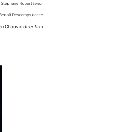
, Stéphane Robert
ténor
, Benoît Descamps
basse
ien Chauvin
direction