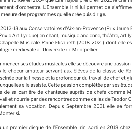
’elle a fondé en 2014 que Lila Hajosi prend en 2021 le chemi
ement d’orchestre. L’Ensemble Irini lui permet de s’affirm
 à mesure des programmes qu’elle crée puis dirige.
 2012-13 aux Conservatoires d’Aix-en-Provence (Prix Jeune 
Prix d’Art Lyrique) en chant, musique ancienne, théâtre, art l
Chapelle Musicale Reine Elisabeth (2018-2021) dont elle est
ogie médiévale à l’Université de Montpellier.
encer ses études musicales elle se découvre une passion po
 le choeur amateur servant aux élèves de la classe de R
fascinée par la finesse et la profondeur du travail de chef et 
uxquelles elle assiste. Cette passion complétée par ses études
és de sa carrière de chanteuse auprès de chefs comme Mar
vall et nourrie par des rencontres comme celles de Teodor C
inalement sa vocation. Depuis Septembre 2021 elle se fo
Monterisi.
a
un premier disque de l’Ensemble Irini sorti en 2018 chez 