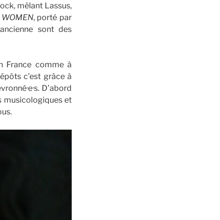
ck, mêlant Lassus,
F WOMEN
, porté par
 ancienne sont des
x en France comme à
Dépôts c’est grâce à
evronné·e·s. D’abord
ns musicologiques et
ous.