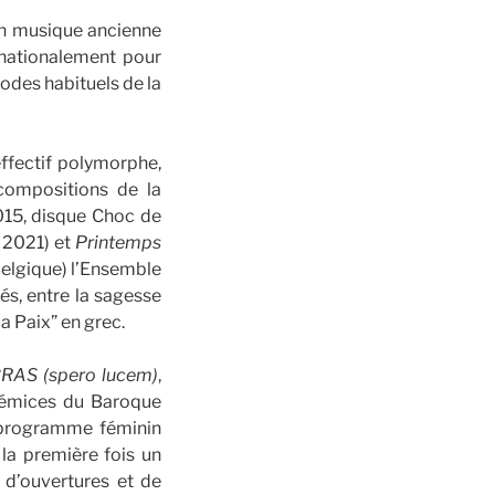
 en musique ancienne
rnationalement pour
odes habituels de la
effectif polymorphe,
 compositions de la
15, disque Choc de
 2021) et
Printemps
Belgique) l’Ensemble
és, entre la sagesse
la Paix” en grec.
AS (spero lucem)
,
rémices du Baroque
 programme féminin
la première fois un
d d’ouvertures et de