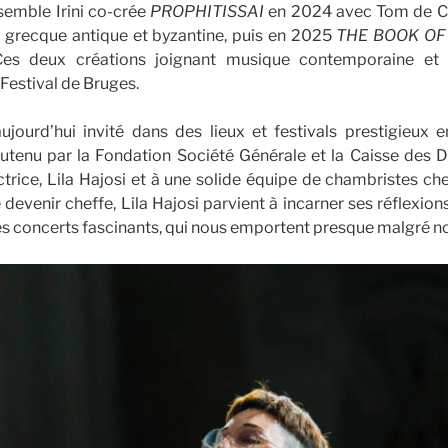
nsemble Irini co-crée
PROPHITISSAI
en 2024 avec Tom de Co
 grecque antique et byzantine, puis en 2025
THE BOOK O
. Ces deux créations joignant musique contemporaine et
stival de Bruges.
aujourd’hui invité dans des lieux et festivals prestigieu
soutenu par la Fondation Société Générale et la Caisse des 
ectrice, Lila Hajosi et à une solide équipe de chambristes ch
devenir cheffe, Lila Hajosi parvient à incarner ses réflexio
s concerts fascinants, qui nous emportent presque malgré n