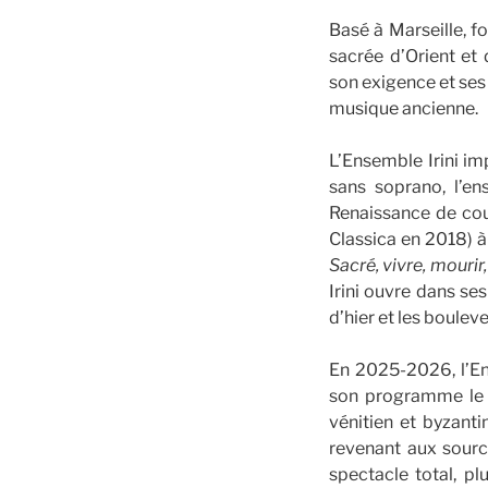
Basé à Marseille, f
sacrée d’Orient et
son exigence et ses
musique ancienne.
L’Ensemble Irini im
sans soprano, l’en
Renaissance de cou
Classica en 2018) 
Sacré, vivre, mourir,
Irini ouvre dans se
d’hier et les boulev
En 2025-2026, l’En
son programme le 
vénitien et byzanti
revenant aux sourc
spectacle total, pl