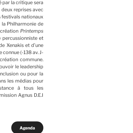
é par la critique sera
à deux reprises avec
festivals nationaux
à la Philharmonie de
 création
Printemps
 percussionniste et
de Xenakis et d’une
e connue (-138 av. J-
e création commune.
ouvoir le leadership
inclusion ou pour la
dans les médias pour
istance à tous les
émission Agnus D.E.I
Agenda