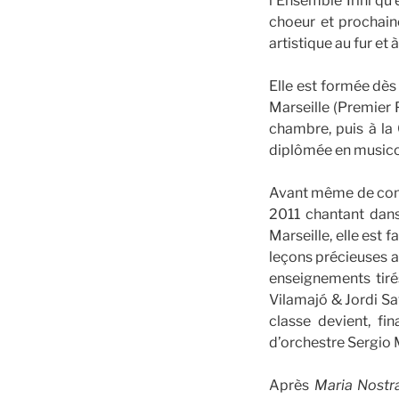
l’Ensemble Irini qu
choeur et prochain
artistique au fur et
Elle est formée dès
Marseille (Premier 
chambre, puis à la 
diplômée en musicol
Avant même de comm
2011 chantant dans
Marseille, elle est 
leçons précieuses a
enseignements tir
Vilamajó & Jordi Sa
classe devient, f
d’orchestre Sergio 
Après
Maria Nostr