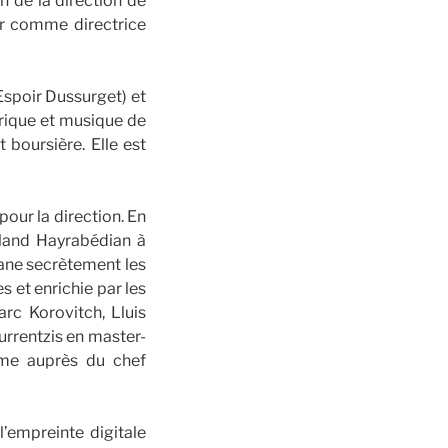
n de la direction de
er comme directrice
Espoir Dussurget) et
yrique et musique de
 boursière. Elle est
ur la direction. En
oland Hayrabédian à
glane secrètement les
 et enrichie par les
c Korovitch, Lluis
urrentzis en master-
rme auprès du chef
l’empreinte digitale