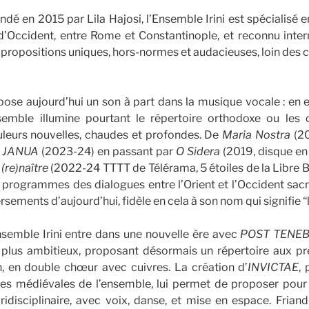
ondé en 2015 par Lila Hajosi, l’Ensemble Irini est spécialisé
 d’Occident, entre Rome et Constantinople, et reconnu inte
 propositions uniques, hors-normes et audacieuses, loin des c
pose aujourd’hui un son à part dans la musique vocale : en 
semble illumine pourtant le répertoire orthodoxe ou les
leurs nouvelles, chaudes et profondes. De
Maria Nostra
(20
à
JANUA
(2023-24) en passant par
O Sidera
(2019, disque en
 (re)naître
(2022-24 TTTT de Télérama, 5 étoiles de la Libre 
s programmes des dialogues entre l’Orient et l’Occident sacr
ersements d’aujourd’hui, fidèle en cela à son nom qui signifie “
semble Irini entre dans une nouvelle ère avec
POST TENEBR
plus ambitieux, proposant désormais un répertoire aux p
n, en double chœur avec cuivres. La création d’
INVICTAE
,
es médiévales de l’ensemble, lui permet de proposer pour 
uridisciplinaire, avec voix, danse, et mise en espace. Frian