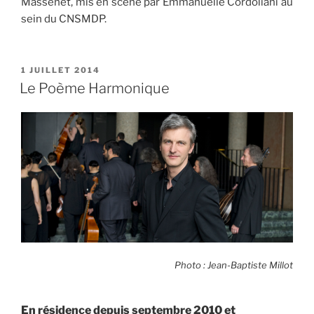
Massenet, mis en scène par Emmanuelle Cordoliani au
sein du CNSMDP.
PUBLIÉ
1 JUILLET 2014
LE
Le Poème Harmonique
Photo : Jean-Baptiste Millot
En résidence depuis septembre 2010 et