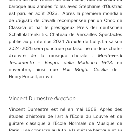
baroque aux années folles avec Stéphanie d’Oustrac
est paru en août 2023. Après la première mondiale
de
L’Egisto
de Cavalli récompensée par un Choc de
Classica et par le prestigieux Preis der deutschen
Schallplattenkritik, Château de Versailles Spectacles
publie au printemps 2024
Armide
de Lully. La saison
2024-2025​ sera ponctuée par la sortie de deux​ chefs-
d’œuvre de la musique chorale :
Monteverdi
Testamento – Vespro della Madonna 1643,
en
novembre​, ainsi que
Hail !
Bright Cecil
i
a
de ​
Henry Purcell​, en avril.
Vincent Dumestre
direction
Vincent Dumestre est né en mai 1968. Après des
études d’histoire de l’art à l’École du Louvre et de
guitare classique à l’École Normale de Musique de
Paris, il se consacre au luth, à la guitare baroque et au