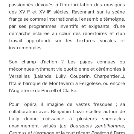
passionnés dévoués à l’interprétation des musiques
e
e
des XVII
et XVIII
siècles. Rayonnant sur la scène
française comme internationale, l’ensemble témoigne,
par ses programmes inventifs et exigeants, d’une
démarche éclairée au cœur des répertoires et d’un
travail approfondi sur les textures vocales et
instrumentales.
Son champ d’action ? Les pages connues ou
méconnues rythmant vie quotidienne et cérémonies à
Versailles (Lalande, Lully, Couperin, Charpentier…),
l’Italie baroque de Monteverdi à Pergolèse, ou encore
l’Angleterre de Purcell et Clarke.
Pour l’opéra, il imagine de vastes fresques ; sa
collaboration avec Benjamin Lazar scellée autour de
Lully donne naissance à plusieurs spectacles
unanimement salués (
Le Bourgeois gentilhomme
,
Cadmus et Hermione
et le tout récent
Phaéton
à Perm