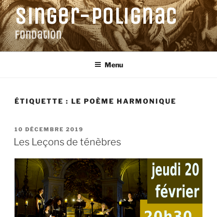
Aller
Singer-Polignac
au
contenu
Fondation
principal
Menu
ÉTIQUETTE :
LE POÈME HARMONIQUE
PUBLIÉ
10 DÉCEMBRE 2019
LE
Les Leçons de ténèbres