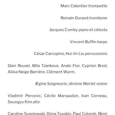
Marc Calentier
trompette
Romain Durand
trombone
Jacques Comby
piano
et
célesta
Vincent Buffin
harpe
César Carcopino, Hui-lin Liu
percussions
Glen Rouxel, Mila Tzankova, Anaïs Flor, Cyprien Brod,
Aliisa Neige Barrière, Clément Wurm,
Ægine Seigneurin, Jérôme Merlet
violon
Vladimir Percevic, Cécile Marsaudon, Ivan Cerveau,
Seungyu Kim
alto
Caroline Sypniewski, Dima Tsypkin, Paul Colomb, Rémi