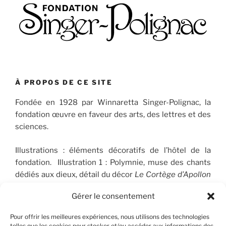
À PROPOS DE CE SITE
Fondée en 1928 par Winnaretta Singer-Polignac, la
fondation œuvre en faveur des arts, des lettres et des
sciences.
Illustrations : éléments décoratifs de l’hôtel de la
fondation. Illustration 1 : Polymnie, muse des chants
dédiés aux dieux, détail du décor
Le Cortège d’Apollon
(1910-1912), peint par José Maria Sert (1874-1945), qui
Gérer le consentement
orne le plafond du Salon de musique. © FSP/OLG
Pour offrir les meilleures expériences, nous utilisons des technologies
telles que les cookies pour stocker et/ou accéder aux informations des