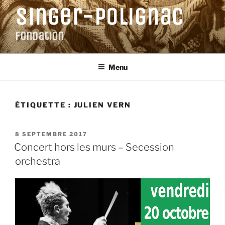
Aller
Singer-Polignac
au
contenu
Fondation
principal
Menu
ÉTIQUETTE :
JULIEN VERN
PUBLIÉ
8 SEPTEMBRE 2017
LE
Concert hors les murs – Secession
orchestra