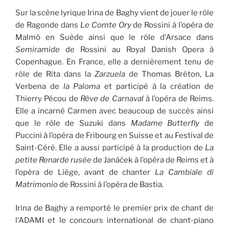
Sur la scène lyrique Irina de Baghy vient de jouer le rôle
de Ragonde dans
Le Comte Ory
de Rossini à l’opéra de
Malmö en Suède ainsi que le rôle d’Arsace dans
Semiramide
de Rossini au Royal Danish Opera à
Copenhague. En France, elle a dernièrement tenu de
rôle de Rita dans la
Zarzuela
de Thomas Bréton, La
Verbena de
la Paloma
et participé à la création de
Thierry Pécou de
Rêve de Carnaval
à l’opéra de Reims.
Elle a incarné Carmen avec beaucoup de succès ainsi
que le rôle de Suzuki dans
Madame Butterfly
de
Puccini à l’opéra de Fribourg en Suisse et au Festival de
Saint-Céré. Elle a aussi participé à la production de
La
petite Renarde rusée
de Janáček à l’opéra de Reims et à
l’opéra de Liège, avant de chanter
La Cambiale di
Matrimonio
de Rossini à l’opéra de Bastia.
Irina de Baghy a remporté le premier prix de chant de
l’ADAMI et le concours international de chant-piano