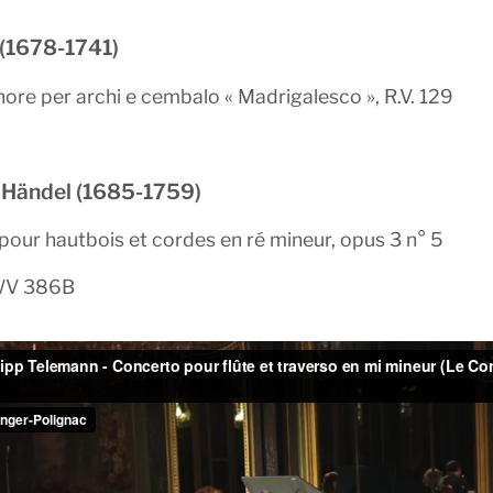
 (1678-1741)
nore per archi e cembalo « Madrigalesco », R.V. 129
 Händel (1685-1759)
our hautbois et cordes en ré mineur, opus 3 n° 5
HWV 386B