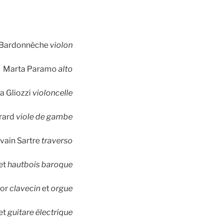
e Bardonnèche
violon
Marta Paramo
alto
a Gliozzi
violoncelle
rrard
viole de gambe
lvain Sartre
traverso
et
hautbois baroque
lor
clavecin
et
orgue
et
guitare électrique