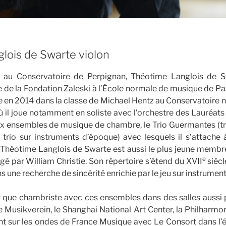
lois de Swarte violon
au Conservatoire de Perpignan, Théotime Langlois de S
e de la Fondation Zaleski à l’École normale de musique de Par
re en 2014 dans la classe de Michael Hentz au Conservatoire n
 il joue notamment en soliste avec l’orchestre des Lauréats 
 ensembles de musique de chambre, le Trio Guermantes (tri
trio sur instruments d’époque) avec lesquels il s’attache à
. Théotime Langlois de Swarte est aussi le plus jeune memb
e
igé par William Christie. Son répertoire s’étend du XVII
siècl
 une recherche de sincérité enrichie par le jeu sur instrumen
nt que chambriste avec ces ensembles dans des salles aussi 
Le Musikverein, le Shanghai National Art Center, la Philharmon
nt sur les ondes de France Musique avec Le Consort dans l