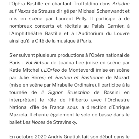
l’Opéra Bastille en chantant Truffaldino dans
Ariadne
auf Naxos
de Strauss dirigé par Michael Schønwandt et
mis en scène par Laurent Pelly. Il participe à de
nombreux concerts et récitals au Palais Garnier, à
l’Amphithéâtre Bastille et à l’Auditorium du Louvre
ainsi qu’à la Cité de la musique à Paris.
S’ensuivent plusieurs productions à l’Opéra national de
Paris :
Vol Retour
de Joanna Lee (mise en scène par
Katie Mitchell),
L’Orfeo
de Monteverdi (mise en scène
par Julie Bérès) et
Bastien et Bastienne
de Mozart
(mise en scène par Mirabelle Ordinaire). Il participe à la
tournée de
Il Signor Bruschino
de Rossini en
interprétant le rôle de Filiberto avec l’Orchestre
National d’Ile de France sous la direction d’Enrique
Mazzola. Il chante également le solo de basse dans le
ballet
Les
Noces
de Stravinsky.
En octobre 2020 Andriy Gnatiuk fait son début dans le