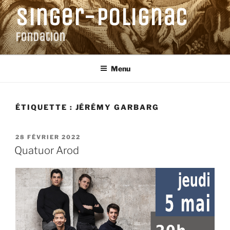
Aller
Singer-Polignac
au
contenu
Fondation
principal
Menu
ÉTIQUETTE :
JÉRÉMY GARBARG
PUBLIÉ
28 FÉVRIER 2022
LE
Quatuor Arod