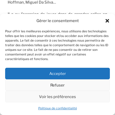
Hoffman, Miguel Da Silva…
Il a eu l’occasion de jouer dans de grandes salles en
tant que soliste ou en musique de chambre à la salle
Gérer le consentement
Pleyel, au Théâtre des Champs Elysées, à la salle
Pour offrir les meilleures expériences, nous utilisons des technologies
Cortot, la Victoria Hall de Genève, le théâtre des
telles que les cookies pour stocker et/ou accéder aux informations des
Bouffes du Nord, la grande salle du Konzerthaus de
appareils. Le fait de consentir à ces technologies nous permettra de
Vienne, la grande salle de la Philharmonie de Paris, la
traiter des données telles que le comportement de navigation ou les ID
uniques sur ce site. Le fait de ne pas consentir ou de retirer son
fondation Louis Vuitton, au Bozar de Bruxelles, la cité
consentement peut avoir un effet négatif sur certaines
de la musique…
caractéristiques et fonctions.
Shuichi est aussi le violoniste du Trio Arnold composé
Accepter
de Bumjun Kim (violoncelle) et Manuel Vioque-Judde
(alto).
Refuser
Il sort son premier CD (Brahms/Schumann) avec le
Voir les préférences
pianiste Clément Lefebvre, sous le label Mirare. Il
enregistre aussi les quintettes et sextuors à cordes de
Politique de confidentialité
Brahms avec Pierre Fouchenneret, Lise Berthaud,