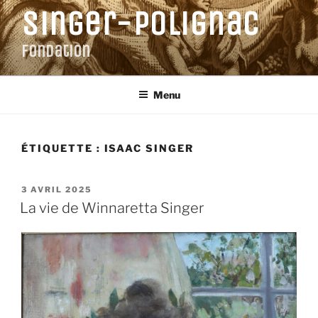
Aller
Singer-Polignac
au
contenu
Fondation
principal
Menu
ÉTIQUETTE :
ISAAC SINGER
PUBLIÉ
3 AVRIL 2025
LE
La vie de Winnaretta Singer