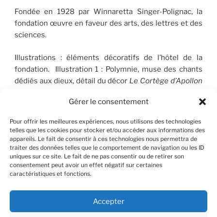
Fondée en 1928 par Winnaretta Singer-Polignac, la
fondation œuvre en faveur des arts, des lettres et des
sciences.
Illustrations : éléments décoratifs de l’hôtel de la
fondation. Illustration 1 : Polymnie, muse des chants
dédiés aux dieux, détail du décor
Le Cortège d’Apollon
(1910-1912), peint par José Maria Sert (1874-1945), qui
Gérer le consentement
orne le plafond du Salon de musique. © FSP/OLG
Pour offrir les meilleures expériences, nous utilisons des technologies
telles que les cookies pour stocker et/ou accéder aux informations des
appareils. Le fait de consentir à ces technologies nous permettra de
RECHERCHER
traiter des données telles que le comportement de navigation ou les ID
uniques sur ce site. Le fait de ne pas consentir ou de retirer son
consentement peut avoir un effet négatif sur certaines
Recherche
Recher
caractéristiques et fonctions.
pour
:
Accepter