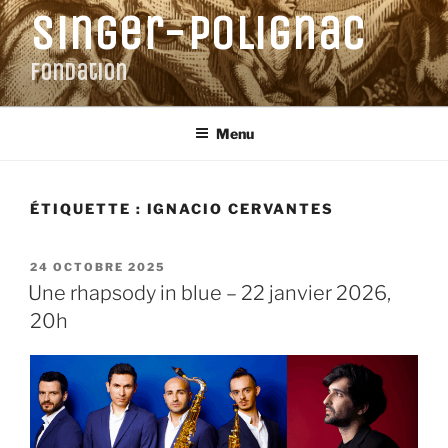
Aller
Singer-Polignac
au
contenu
Fondation
principal
Menu
ÉTIQUETTE :
IGNACIO CERVANTES
PUBLIÉ
24 OCTOBRE 2025
LE
Une rhapsody in blue – 22 janvier 2026,
20h