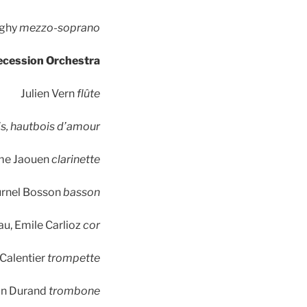
aghy
mezzo-soprano
ecession Orchestra
Julien Vern
flûte
is, hautbois d’amour
me Jaouen
clarinette
urnel Bosson
basson
u, Emile Carlioz
cor
Calentier
trompette
n Durand
trombone