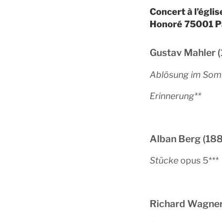
Concert à l’égli
Honoré 75001 P
Gustav Mahler 
Ablösung im So
Erinnerung**
Alban Berg (18
Stücke
opus 5***
Richard Wagner