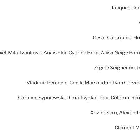
Jacques C
César Carcopino, Hui
el, Mila Tzankova, Anaïs Flor, Cyprien Brod, Aliisa Neige Bar
Ægine Seigneurin, 
Vladimir Percevic, Cécile Marsaudon, Ivan Cerv
Caroline Sypniewski, Dima Tsypkin, Paul Colomb, Ré
Xavier Serri, Alexand
Clément M