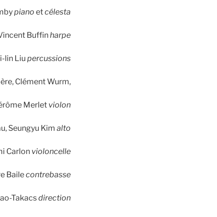
omby
piano
et
célesta
Vincent Buffin
harpe
-lin Liu
percussions
rière, Clément Wurm,
Jérôme Merlet
violon
eau, Seungyu Kim
alto
mi Carlon
violoncelle
re Baile
contrebasse
ao-Takacs
direction