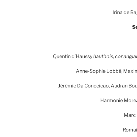
Irina de B
S
Quentin d’Haussy
hautbois, cor angla
Anne-Sophie Lobbé, Maxi
Jérémie Da Conceicao, Audran Bo
Harmonie Morea
Marc 
Romai