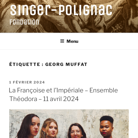
Aller
Singer-Polignac
au
contenu
Fondation
principal
Menu
ÉTIQUETTE :
GEORG MUFFAT
PUBLIÉ
1 FÉVRIER 2024
LE
La Françoise et l’Impériale – Ensemble
Théodora – 11 avril 2024