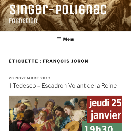
Aller
Singer-Polignac
au
contenu
Fondation
principal
Menu
ÉTIQUETTE :
FRANÇOIS JORON
PUBLIÉ
20 NOVEMBRE 2017
LE
Il Tedesco – Escadron Volant de la Reine