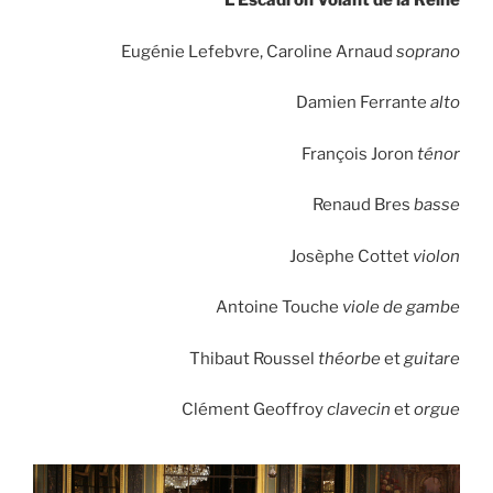
L’Escadron Volant de la Reine
Eugénie Lefebvre, Caroline Arnaud
soprano
Damien Ferrante
alto
François Joron
ténor
Renaud Bres
basse
Josèphe Cottet
violon
Antoine Touche
viole de gambe
Thibaut Roussel
théorbe
et
guitare
Clément Geoffroy
clavecin
et
orgue