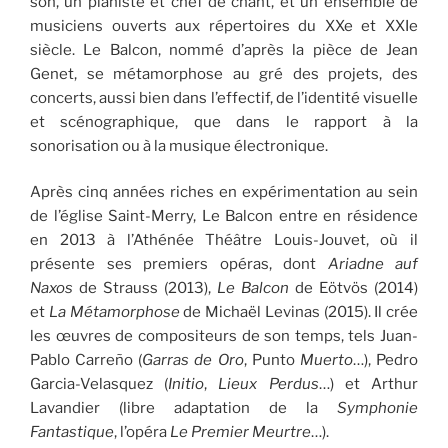
son, un pianiste et chef de chant, et un ensemble de
musiciens ouverts aux répertoires du XXe et XXIe
siècle. Le Balcon, nommé d’après la pièce de Jean
Genet, se métamorphose au gré des projets, des
concerts, aussi bien dans l’effectif, de l’identité visuelle
et scénographique, que dans le rapport à la
sonorisation ou à la musique électronique.
Après cinq années riches en expérimentation au sein
de l’église Saint-Merry, Le Balcon entre en résidence
en 2013 à l’Athénée Théâtre Louis-Jouvet, où il
présente ses premiers opéras, dont
Ariadne auf
Naxos
de Strauss (2013),
Le Balcon
de Eötvös (2014)
et
La Métamorphose
de Michaël Levinas (2015). Il crée
les œuvres de compositeurs de son temps, tels Juan-
Pablo Carreño (
Garras de Oro
, Punto
Muerto
…), Pedro
Garcia-Velasquez (
Initio
,
Lieux Perdus
…) et Arthur
Lavandier (libre adaptation de la
Symphonie
Fantastique
, l’opéra
Le Premier Meurtre
…).