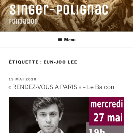
Aller
Singer-Polignac
au
contenu
Fondation
principal
Menu
ÉTIQUETTE :
EUN-JOO LEE
PUBLIÉ
19 MAI 2020
LE
« RENDEZ-VOUS A PARIS » – Le Balcon