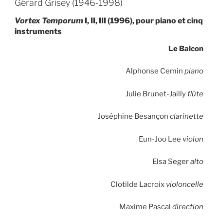
Gérard Grisey (1946-1998)
Vortex Temporum
I, II, III (1996), pour piano et cinq
instruments
Le Balcon
Alphonse Cemin
piano
Julie Brunet-Jailly
flûte
Joséphine Besançon
clarinette
Eun-Joo Lee
violon
Elsa Seger
alto
Clotilde Lacroix
violoncelle
Maxime Pascal
direction