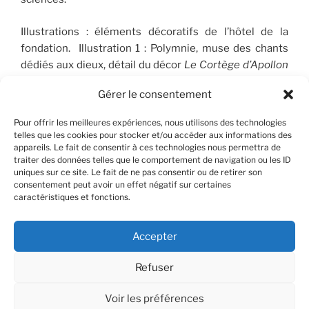
Illustrations : éléments décoratifs de l’hôtel de la
fondation. Illustration 1 : Polymnie, muse des chants
dédiés aux dieux, détail du décor
Le Cortège d’Apollon
(1910-1912), peint par José Maria Sert (1874-1945), qui
Gérer le consentement
orne le plafond du Salon de musique. © FSP/OLG
Pour offrir les meilleures expériences, nous utilisons des technologies
telles que les cookies pour stocker et/ou accéder aux informations des
appareils. Le fait de consentir à ces technologies nous permettra de
RECHERCHER
traiter des données telles que le comportement de navigation ou les ID
uniques sur ce site. Le fait de ne pas consentir ou de retirer son
consentement peut avoir un effet négatif sur certaines
Recherche
Recher
caractéristiques et fonctions.
pour
:
Accepter
Refuser
Facebook
X
Instagram
Contact
YouTube
Voir les préférences