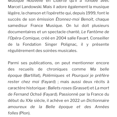
Musique Nouvelle en Liberté qu’il a fondée avec
Marcel Landowski. Mais il adore également la musique
légère, la chanson et l’opérette qui, depuis 1999, font le
succès de son émission
Étonnez-moi Benoît
, chaque
samedisur France Musique. On lui doit plusieurs
documentaires et un spectacle chanté,
Le Fantôme de
l’Opéra-Comique,
créé en 2004 salle Favart. Conseiller
de la Fondation Singer Polignac, il y présente
régulièrement des soirées musicales.
Parmi ses publications, on peut mentionner encore
des recueils de chroniques comme
Ma belle
époque
(Bartillat),
Polémiques
et
Pourquoi je préfère
rester chez moi
(Fayard) ; mais aussi deux récits à
caractère historique :
Ballets roses
(Grasset) et
La mort
de Fernand Ochsé
(Fayard). Passionné par la France du
début du XXe siècle, il achève en 2022 un
Dictionnaire
amoureux de la Belle époque et des Années
folles
(Plon).