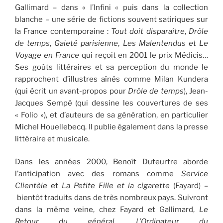
Gallimard – dans « l’Infini « puis dans la collection
blanche – une série de fictions souvent satiriques sur
la France contemporaine :
Tout doit disparaître
,
Drôle
de temps
,
Gaieté parisienne
,
Les Malentendus et Le
Voyage en France
qui reçoit en 2001 le prix Médicis…
Ses goûts littéraires et sa perception du monde le
rapprochent d’illustres aînés comme Milan Kundera
(qui écrit un avant-propos pour
Drôle de temps
), Jean-
Jacques Sempé (qui dessine les couvertures de ses
« Folio »), et d’auteurs de sa génération, en particulier
Michel Houellebecq. Il publie également dans la presse
littéraire et musicale.
Dans les années 2000, Benoît Duteurtre aborde
l’anticipation avec des romans comme
Service
Clientèle
et
La Petite Fille et la cigarette
(Fayard)
–
bientôt traduits dans de très nombreux pays. Suivront
dans la même veine, chez Fayard et Gallimard,
Le
Retour du général,
L’Ordinateur du