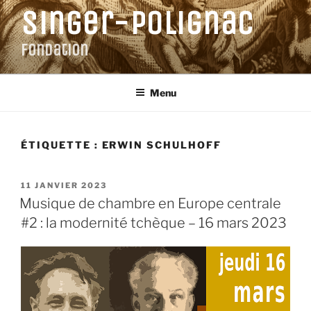
Aller
Singer-Polignac
au
contenu
Fondation
principal
Menu
ÉTIQUETTE :
ERWIN SCHULHOFF
PUBLIÉ
11 JANVIER 2023
LE
Musique de chambre en Europe centrale
#2 : la modernité tchèque – 16 mars 2023