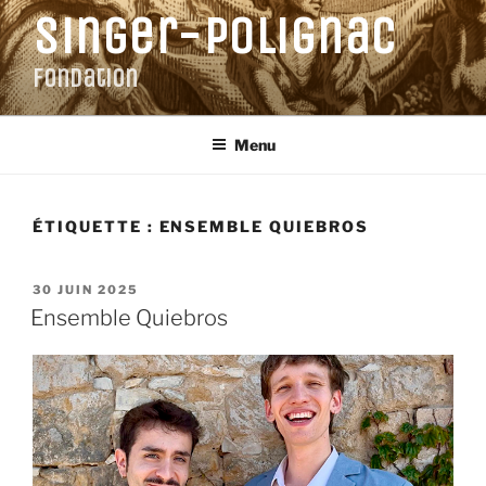
Aller
Singer-Polignac
au
contenu
Fondation
principal
Menu
ÉTIQUETTE :
ENSEMBLE QUIEBROS
PUBLIÉ
30 JUIN 2025
LE
Ensemble Quiebros