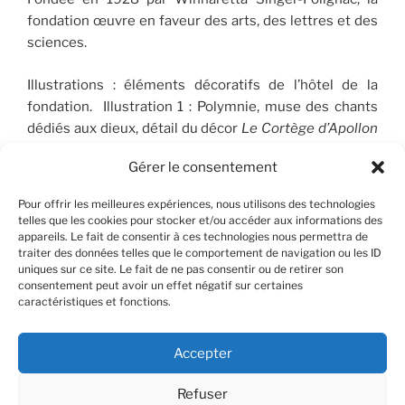
fondation œuvre en faveur des arts, des lettres et des
sciences.
Illustrations : éléments décoratifs de l’hôtel de la
fondation. Illustration 1 : Polymnie, muse des chants
dédiés aux dieux, détail du décor
Le Cortège d’Apollon
(1910-1912), peint par José Maria Sert (1874-1945), qui
Gérer le consentement
orne le plafond du Salon de musique. © FSP/OLG
Pour offrir les meilleures expériences, nous utilisons des technologies
telles que les cookies pour stocker et/ou accéder aux informations des
appareils. Le fait de consentir à ces technologies nous permettra de
RECHERCHER
traiter des données telles que le comportement de navigation ou les ID
uniques sur ce site. Le fait de ne pas consentir ou de retirer son
consentement peut avoir un effet négatif sur certaines
Recherche
Recher
caractéristiques et fonctions.
pour
:
Accepter
Refuser
Facebook
X
Instagram
Contact
YouTube