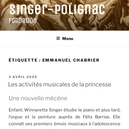
Aller
Singer-Polignac
au
contenu
Fondation
principal
Menu
ÉTIQUETTE :
EMMANUEL CHABRIER
PUBLIÉ
3 AVRIL 2025
LE
Les activités musicales de la princesse
Une nouvelle mécène
Enfant, Winnaretta Singer étudie le piano et plus tard,
l’orgue et la peinture auprès de Félix Barrias. Elle
connaît ses premiers émois musicaux à l’adolescence