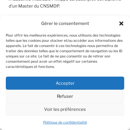
d’un Master du CNSMDP.
Ses dernières saisons sont marquées par plusieurs
Gérer le consentement
créations dont
Narcisse
de J. Stephenson et M.
Pellissier ;
Zylan ne chantera plus
de D. Soh avec l’Opéra
Pour offrir les meilleures expériences, nous utilisons des technologies
de Lyon. On a pu également l’entendre dans du
telles que les cookies pour stocker et/ou accéder aux informations des
appareils. Le fait de consentir à ces technologies nous permettra de
répertoire plus traditionnel avec récemment un
traiter des données telles que le comportement de navigation ou les ID
Pelléas et Mélisande
de Debussy à l’Opéra de Lyon,
uniques sur ce site. Le fait de ne pas consentir ou de retirer son
salué par la critique, mais également dans le rôle de
consentement peut avoir un effet négatif sur certaines
caractéristiques et fonctions.
Filippo dans l’
Infedelta delusa
de J.Haydn avec la Petite
Bande de S. Kujiken, Solon dans
Croesus
de R. Keiser
avec l’Ensemble Diderot, le Sänger dans
Von Heute auf
Accepter
Morgen
de Schönberg et celui de Jacques dans
Les
Trois Baisers du Diable
d’Offenbach avec Musica
Refuser
Nigella, Rodrigue dans
Chimène
de Sacchini avec
Voir les préférences
l’ARCAL ; Eisenstein dans
Die Fledermaus
de J. Strauss,
mis en scène par N. Raab ; Basilio /Don Curzio dans
Le
Politique de confidentialité
Nozze di Figaro
de Mozart, et Monostatos dans
La Flûte