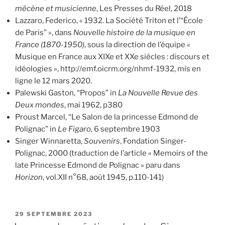
mécène et musicienne
, Les Presses du Réel, 2018
Lazzaro, Federico, « 1932. La Société Triton et l’“École
de Paris” », dans
Nouvelle histoire de la musique en
France (1870-1950)
, sous la direction de l’équipe «
Musique en France aux XIXe et XXe siècles : discours et
idéologies », http://emf.oicrm.org/nhmf-1932, mis en
ligne le 12 mars 2020.
Palewski Gaston, “Propos” in
La Nouvelle Revue des
Deux mondes
, mai 1962, p380
Proust Marcel, “Le Salon de la princesse Edmond de
Polignac” in
Le Figaro
, 6 septembre 1903
Singer Winnaretta,
Souvenirs
, Fondation Singer-
Polignac, 2000 (traduction de l’article « Memoirs of the
late Princesse Edmond de Polignac » paru dans
Horizon
, vol.XII n°68, août 1945, p.110-141)
PUBLIÉ
29 SEPTEMBRE 2023
LE