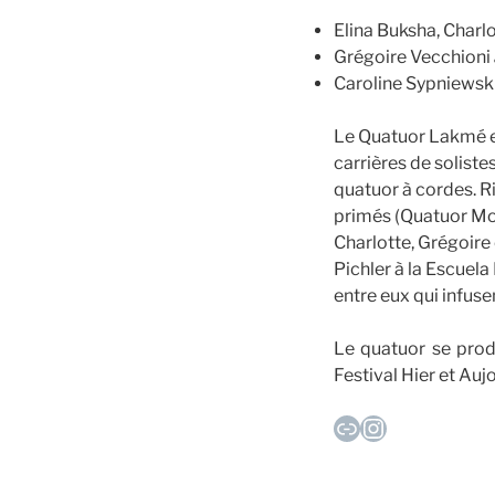
Elina Buksha, Char
Grégoire Vecchioni
Caroline Sypniewsk
Le Quatuor Lakmé es
carrières de soliste
quatuor à cordes. 
primés (Quatuor Mona
Charlotte, Grégoire
Pichler à la Escuel
entre eux qui infus
Le quatuor se prod
Festival Hier et Auj
Lien
Instagram