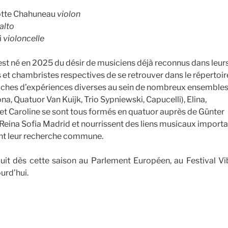
lotte Chahuneau
violon
alto
i
violoncelle
t né en 2025 du désir de musiciens déjà reconnus dans leur
s et chambristes respectives de se retrouver dans le répertoir
Riches d’expériences diverses au sein de nombreux ensemble
, Quatuor Van Kuijk, Trio Sypniewski, Capucelli), Elina,
 et Caroline se sont tous formés en quatuor auprès de Günter
a Reina Sofia Madrid et nourrissent des liens musicaux import
ent leur recherche commune.
uit dès cette saison au Parlement Européen, au Festival Vi
ourd’hui.