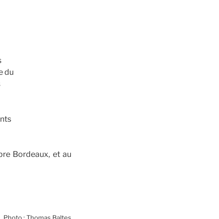
s
e du
s
ants
bre Bordeaux, et au
Photo : Thomas Baltes