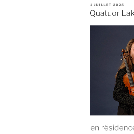
PUBLIÉ
1 JUILLET 2025
LE
Quatuor La
en résidenc