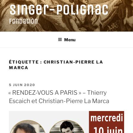
Aller
Singer-Polignac
au
contenu
Fondation
principal
Menu
ÉTIQUETTE :
CHRISTIAN-PIERRE LA
MARCA
PUBLIÉ
5 JUIN 2020
LE
« RENDEZ-VOUS A PARIS » – Thierry
Escaich et Christian-Pierre La Marca