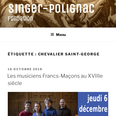
Aller
Singer-Polignac
au
contenu
Fondation
principal
Menu
ÉTIQUETTE :
CHEVALIER SAINT-GEORGE
PUBLIÉ
16 OCTOBRE 2018
LE
Les musiciens Francs-Maçons au XVIIIe
siècle