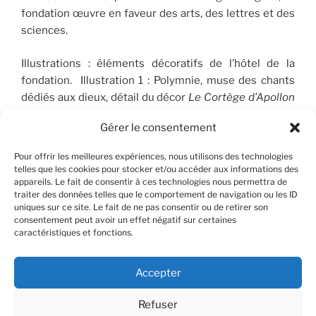
fondation œuvre en faveur des arts, des lettres et des
sciences.
Illustrations : éléments décoratifs de l’hôtel de la
fondation. Illustration 1 : Polymnie, muse des chants
dédiés aux dieux, détail du décor
Le Cortège d’Apollon
(1910-1912), peint par José Maria Sert (1874-1945), qui
Gérer le consentement
orne le plafond du Salon de musique. © FSP/OLG
Pour offrir les meilleures expériences, nous utilisons des technologies
telles que les cookies pour stocker et/ou accéder aux informations des
appareils. Le fait de consentir à ces technologies nous permettra de
RECHERCHER
traiter des données telles que le comportement de navigation ou les ID
uniques sur ce site. Le fait de ne pas consentir ou de retirer son
consentement peut avoir un effet négatif sur certaines
Recherche
Recher
caractéristiques et fonctions.
pour
:
Accepter
Refuser
Facebook
X
Instagram
Contact
YouTube